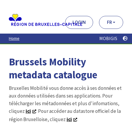
Aller
au
contenu
principal
LOGIN
FR
MOBIGIS
Home
Brussels Mobility
metadata catalogue
Bruxelles Mobilité vous donne accès à ses données et
aux données utilisées dans ses applications. Pour
télécharger les métadonnées et plus d'infomations,
cliquez
ici
. Pour accéder au datastore officiel de la
région Bruxelloise, cliquez
ici
.