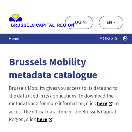
Aller
au
contenu
principal
LOGIN
EN
MOBIGIS
Home
Brussels Mobility
metadata catalogue
Brussels Mobility gives you access to its data and to
the data used in its applications. To download the
metadata and for more information, click
here
To
access the official datastore of the Brussels Capital
Region, click
here
.