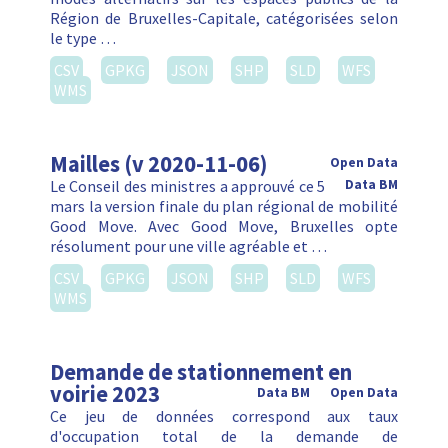
Région de Bruxelles-Capitale, catégorisées selon
le type …
CSV
GPKG
JSON
SHP
SLD
WFS
WMS
Mailles (v 2020-11-06)
Open Data
Le Conseil des ministres a approuvé ce 5
Data BM
mars la version finale du plan régional de mobilité
Good Move. Avec Good Move, Bruxelles opte
résolument pour une ville agréable et …
CSV
GPKG
JSON
SHP
SLD
WFS
WMS
Demande de stationnement en
voirie 2023
Data BM
Open Data
Ce jeu de données correspond aux taux
d'occupation total de la demande de