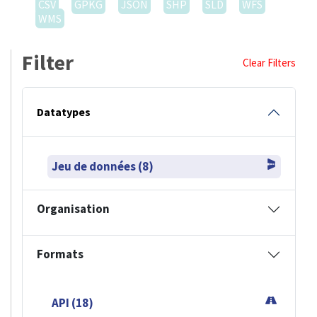
CSV
GPKG
JSON
SHP
SLD
WFS
WMS
Filter
Clear Filters
Datatypes
Jeu de données (8)
Organisation
Formats
API (18)