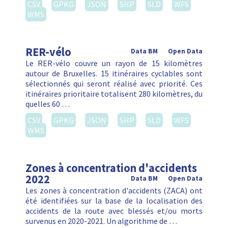
CSV
GPKG
JSON
SHP
SLD
WFS
WMS
RER-vélo
Data BM
Open Data
Le RER-vélo couvre un rayon de 15 kilomètres
autour de Bruxelles. 15 itinéraires cyclables sont
sélectionnés qui seront réalisé avec priorité. Ces
itinéraires prioritaire totalisent 280 kilomètres, du
quelles 60 …
CSV
GPKG
JSON
SHP
SLD
WFS
WMS
Zones à concentration d'accidents
2022
Data BM
Open Data
Les zones à concentration d'accidents (ZACA) ont
été identifiées sur la base de la localisation des
accidents de la route avec blessés et/ou morts
survenus en 2020-2021. Un algorithme de …