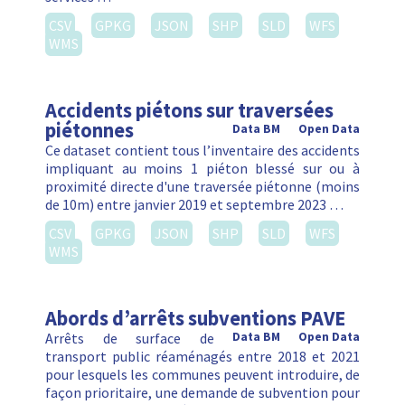
CSV
GPKG
JSON
SHP
SLD
WFS
WMS
Accidents piétons sur traversées
piétonnes
Data BM
Open Data
Ce dataset contient tous l’inventaire des accidents
impliquant au moins 1 piéton blessé sur ou à
proximité directe d'une traversée piétonne (moins
de 10m) entre janvier 2019 et septembre 2023 …
CSV
GPKG
JSON
SHP
SLD
WFS
WMS
Abords d’arrêts subventions PAVE
Arrêts de surface de
Data BM
Open Data
transport public réaménagés entre 2018 et 2021
pour lesquels les communes peuvent introduire, de
façon prioritaire, une demande de subvention pour