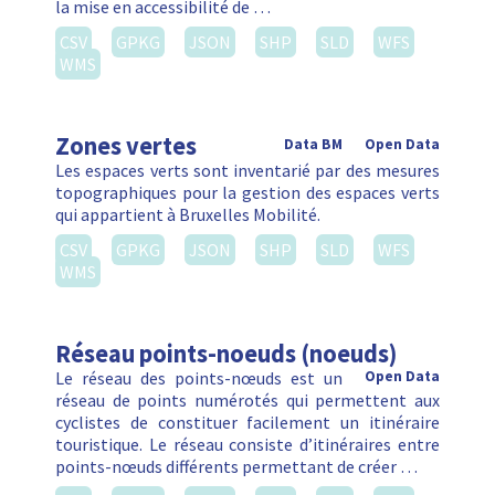
la mise en accessibilité de …
CSV
GPKG
JSON
SHP
SLD
WFS
WMS
Zones vertes
Data BM
Open Data
Les espaces verts sont inventarié par des mesures
topographiques pour la gestion des espaces verts
qui appartient à Bruxelles Mobilité.
CSV
GPKG
JSON
SHP
SLD
WFS
WMS
Réseau points-noeuds (noeuds)
Le réseau des points-nœuds est un
Open Data
réseau de points numérotés qui permettent aux
cyclistes de constituer facilement un itinéraire
touristique. Le réseau consiste d’itinéraires entre
points-nœuds différents permettant de créer …