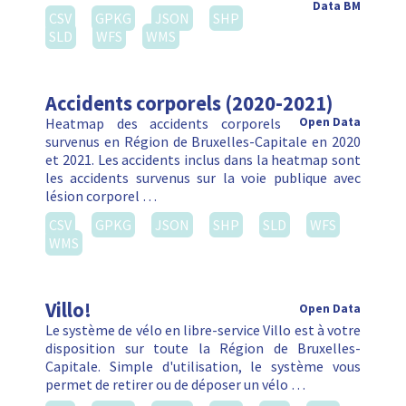
Data BM
CSV
GPKG
JSON
SHP
SLD
WFS
WMS
Accidents corporels (2020-2021)
Heatmap des accidents corporels
Open Data
survenus en Région de Bruxelles-Capitale en 2020
et 2021. Les accidents inclus dans la heatmap sont
les accidents survenus sur la voie publique avec
lésion corporel …
CSV
GPKG
JSON
SHP
SLD
WFS
WMS
Villo!
Open Data
Le système de vélo en libre-service Villo est à votre
disposition sur toute la Région de Bruxelles-
Capitale. Simple d'utilisation, le système vous
permet de retirer ou de déposer un vélo …