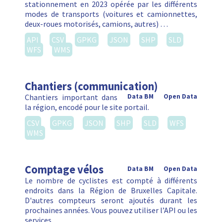
stationnement en 2023 opérée par les différents
modes de transports (voitures et camionnettes,
deux-roues motorisés, camions, autres) …
API
CSV
GPKG
JSON
SHP
SLD
WFS
WMS
Chantiers (communication)
Chantiers important dans
Data BM
Open Data
la région, encodé pour le site portail.
CSV
GPKG
JSON
SHP
SLD
WFS
WMS
Comptage vélos
Data BM
Open Data
Le nombre de cyclistes est compté à différents
endroits dans la Région de Bruxelles Capitale.
D'autres compteurs seront ajoutés durant les
prochaines années. Vous pouvez utiliser l’API ou les
services …