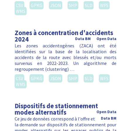
CSV
GPKG
JSON
SHP
SLD
WFS
WMS
Zones à concentration d'accidents
2024
Data BM
Open Data
Les zones accidentogènes (ZACA) ont été
identifiées sur la base de la localisation des
accidents de la route avec blessés et/ou morts
survenus en 2022-2023. Un algorithme de
regroupement (clustering) …
CSV
GPKG
JSON
SHP
SLD
WFS
WMS
Dispositifs de stationnement
modes alternatifs
Open Data
Ce jeu de données correspond à l'offre et
Data BM
la demande sur dispositifs de stationnement pour
modes alternatifs sur les espaces publics de la