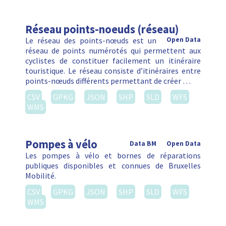
Réseau points-noeuds (réseau)
Le réseau des points-nœuds est un
Open Data
réseau de points numérotés qui permettent aux
cyclistes de constituer facilement un itinéraire
touristique. Le réseau consiste d’itinéraires entre
points-nœuds différents permettant de créer …
CSV
GPKG
JSON
SHP
SLD
WFS
WMS
Pompes à vélo
Data BM
Open Data
Les pompes à vélo et bornes de réparations
publiques disponibles et connues de Bruxelles
Mobilité.
CSV
GPKG
JSON
SHP
SLD
WFS
WMS