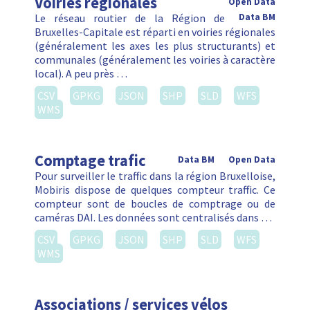
Voiries régionales
Open Data
Le réseau routier de la Région de
Data BM
Bruxelles-Capitale est réparti en voiries régionales
(généralement les axes les plus structurants) et
communales (généralement les voiries à caractère
local). A peu près …
CSV
GPKG
JSON
SHP
SLD
WFS
WMS
Comptage trafic
Data BM
Open Data
Pour surveiller le traffic dans la région Bruxelloise,
Mobiris dispose de quelques compteur traffic. Ce
compteur sont de boucles de comptrage ou de
caméras DAI. Les données sont centralisés dans …
CSV
GPKG
JSON
SHP
SLD
WFS
WMS
Associations / services vélos