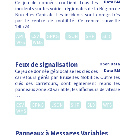
Ce jeu de données contient tous les
Data BM
incidents sur les voiries régionales de la Région de
Bruxelles-Capitale. Les incidents sont enregistrés
par le centre de mobilité. Ce centre surveille
24h/24 …
API
CSV
GPKG
JSON
SHP
SLD
WFS
WMS
Feux de signalisation
Open Data
Ce jeu de donnée géolocalise les clés des
Data BM
carrefours gérés par Bruxelles Mobilité. Outre les
clés des carrefours, sont également repris les
panneaux zone 30 variable, les afficheurs de vitesse
…
CSV
GPKG
JSON
SHP
SLD
WFS
WMS
Panneaux à Messages Variables