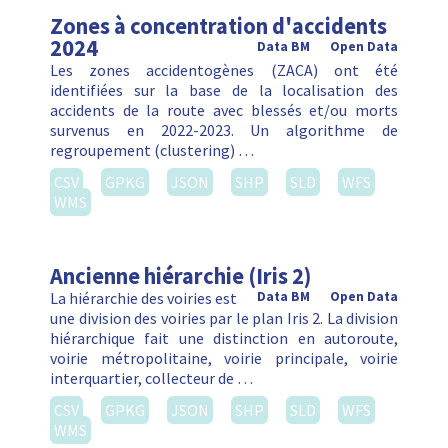
Zones à concentration d'accidents
2024
Data BM
Open Data
Les zones accidentogènes (ZACA) ont été
identifiées sur la base de la localisation des
accidents de la route avec blessés et/ou morts
survenus en 2022-2023. Un algorithme de
regroupement (clustering) …
CSV
GPKG
JSON
SHP
SLD
WFS
WMS
Ancienne hiérarchie (Iris 2)
La hiérarchie des voiries est
Data BM
Open Data
une division des voiries par le plan Iris 2. La division
hiérarchique fait une distinction en autoroute,
voirie métropolitaine, voirie principale, voirie
interquartier, collecteur de …
CSV
GPKG
JSON
SHP
SLD
WFS
WMS