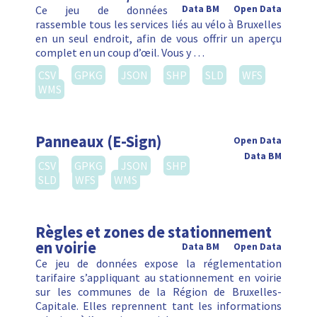
Ce jeu de données
Data BM
Open Data
rassemble tous les services liés au vélo à Bruxelles
en un seul endroit, afin de vous offrir un aperçu
complet en un coup d’œil. Vous y …
CSV
GPKG
JSON
SHP
SLD
WFS
WMS
Panneaux (E-Sign)
Open Data
Data BM
CSV
GPKG
JSON
SHP
SLD
WFS
WMS
Règles et zones de stationnement
en voirie
Data BM
Open Data
Ce jeu de données expose la réglementation
tarifaire s’appliquant au stationnement en voirie
sur les communes de la Région de Bruxelles-
Capitale. Elles reprennent tant les informations