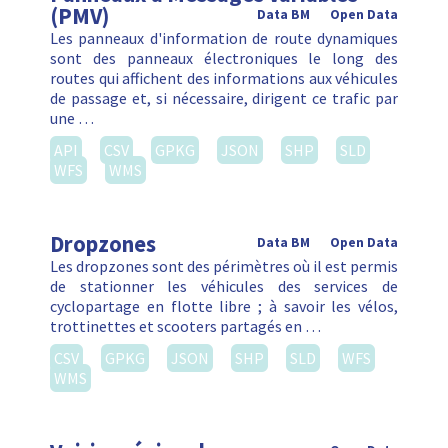
(PMV)
Data BM
Open Data
Les panneaux d'information de route dynamiques
sont des panneaux électroniques le long des
routes qui affichent des informations aux véhicules
de passage et, si nécessaire, dirigent ce trafic par
une …
API
CSV
GPKG
JSON
SHP
SLD
WFS
WMS
Dropzones
Data BM
Open Data
Les dropzones sont des périmètres où il est permis
de stationner les véhicules des services de
cyclopartage en flotte libre ; à savoir les vélos,
trottinettes et scooters partagés en …
CSV
GPKG
JSON
SHP
SLD
WFS
WMS