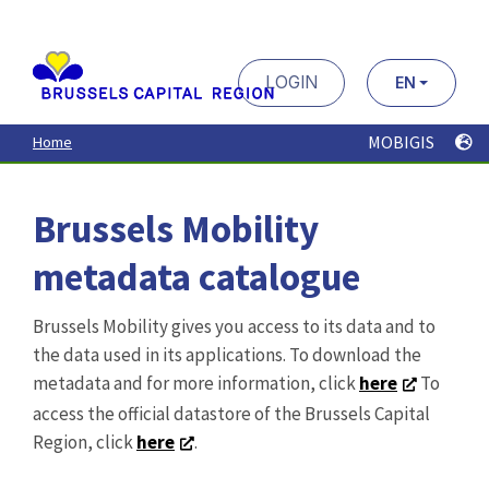
Aller
au
contenu
principal
LOGIN
EN
MOBIGIS
Home
Brussels Mobility
metadata catalogue
Brussels Mobility gives you access to its data and to
the data used in its applications. To download the
metadata and for more information, click
here
To
access the official datastore of the Brussels Capital
Region, click
here
.