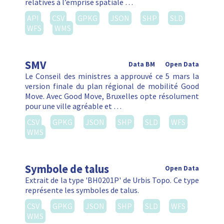
relatives à l’emprise spatiale …
API
CSV
GPKG
JSON
SHP
SLD
WFS
WMS
SMV
Data BM
Open Data
Le Conseil des ministres a approuvé ce 5 mars la
version finale du plan régional de mobilité Good
Move. Avec Good Move, Bruxelles opte résolument
pour une ville agréable et …
CSV
GPKG
JSON
SHP
SLD
WFS
WMS
Symbole de talus
Open Data
Extrait de la type 'BH0201P' de Urbis Topo. Ce type
représente les symboles de talus.
CSV
GPKG
JSON
SHP
SLD
WFS
WMS