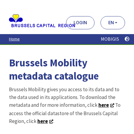
Aller
au
contenu
principal
LOGIN
EN
MOBIGIS
Home
Brussels Mobility
metadata catalogue
Brussels Mobility gives you access to its data and to
the data used in its applications. To download the
metadata and for more information, click
here
To
access the official datastore of the Brussels Capital
Region, click
here
.