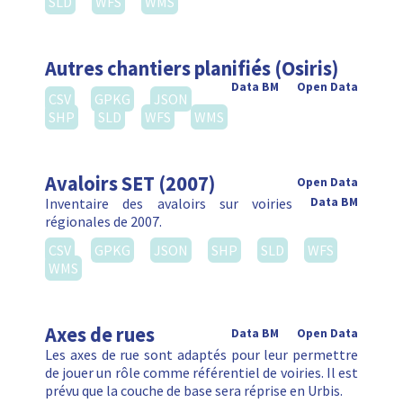
SLD
WFS
WMS
Autres chantiers planifiés (Osiris)
Data BM
Open Data
CSV
GPKG
JSON
SHP
SLD
WFS
WMS
Avaloirs SET (2007)
Open Data
Inventaire des avaloirs sur voiries
Data BM
régionales de 2007.
CSV
GPKG
JSON
SHP
SLD
WFS
WMS
Axes de rues
Data BM
Open Data
Les axes de rue sont adaptés pour leur permettre
de jouer un rôle comme référentiel de voiries. Il est
prévu que la couche de base sera réprise en Urbis.