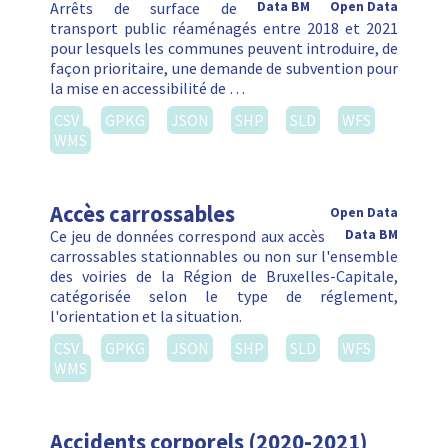
Arrêts de surface de
Data BM
Open Data
transport public réaménagés entre 2018 et 2021
pour lesquels les communes peuvent introduire, de
façon prioritaire, une demande de subvention pour
la mise en accessibilité de …
CSV
GPKG
JSON
SHP
SLD
WFS
WMS
Accès carrossables
Open Data
Ce jeu de données correspond aux accès
Data BM
carrossables stationnables ou non sur l'ensemble
des voiries de la Région de Bruxelles-Capitale,
catégorisée selon le type de réglement,
l'orientation et la situation.
CSV
GPKG
JSON
SHP
SLD
WFS
WMS
Accidents corporels (2020-2021)