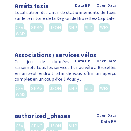
Arrêts taxis
Data BM
Open Data
Localisation des aires de stationnements de taxis
sur le territoire de la Région de Bruxelles-Capitale.
CSV
GPKG
JSON
SHP
SLD
WFS
WMS
Associations / services vélos
Ce jeu de données
Data BM
Open Data
rassemble tous les services liés au vélo à Bruxelles
en un seul endroit, afin de vous offrir un aperçu
complet en un coup d’œil. Vous y …
CSV
GPKG
JSON
SHP
SLD
WFS
WMS
authorized_phases
Open Data
Data BM
CSV
GPKG
JSON
SHP