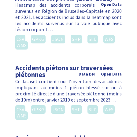
Heatmap des accidents corporels
Open Data
survenus en Région de Bruxelles-Capitale en 2020
et 2021. Les accidents inclus dans la heatmap sont
les accidents survenus sur la voie publique avec
lésion corporel …
CSV
GPKG
JSON
SHP
SLD
WFS
WMS
Accidents piétons sur traversées
piétonnes
Data BM
Open Data
Ce dataset contient tous l’inventaire des accidents
impliquant au moins 1 piéton blessé sur ou à
proximité directe d'une traversée piétonne (moins
de 10m) entre janvier 2019 et septembre 2023 …
CSV
GPKG
JSON
SHP
SLD
WFS
WMS