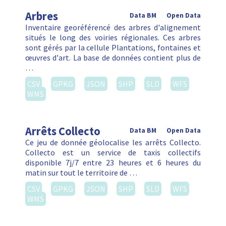
Arbres
Data BM
Open Data
Inventaire georéférencé des arbres d'alignement
situés le long des voiries régionales. Ces arbres
sont gérés par la cellule Plantations, fontaines et
œuvres d'art. La base de données contient plus de
…
CSV
GPKG
JSON
SHP
SLD
WFS
WMS
Arrêts Collecto
Data BM
Open Data
Ce jeu de donnée géolocalise les arrêts Collecto.
Collecto est un service de taxis collectifs
disponible 7j/7 entre 23 heures et 6 heures du
matin sur tout le territoire de …
CSV
GPKG
JSON
SHP
SLD
WFS
WMS