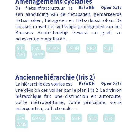
Aménagements cyclables
De fietsinfrastructuur is
Data BM
Open Data
een aanduiding van de fietspaden, gemarkeerde
fietsstroken, fietsgoten en fiets-/busstroken. De
dataset omvat het volledige grondgebied van het
Brussels Hoofdstedelijk Gewest en geeft zo
nauwkeurig mogelijk de …
API
CSV
GPKG
JSON
SHP
SLD
WFS
WMS
Ancienne hiérarchie (Iris 2)
La hiérarchie des voiries est
Data BM
Open Data
une division des voiries par le plan Iris 2. La division
hiérarchique fait une distinction en autoroute,
voirie métropolitaine, voirie principale, voirie
interquartier, collecteur de …
CSV
GPKG
JSON
SHP
SLD
WFS
WMS