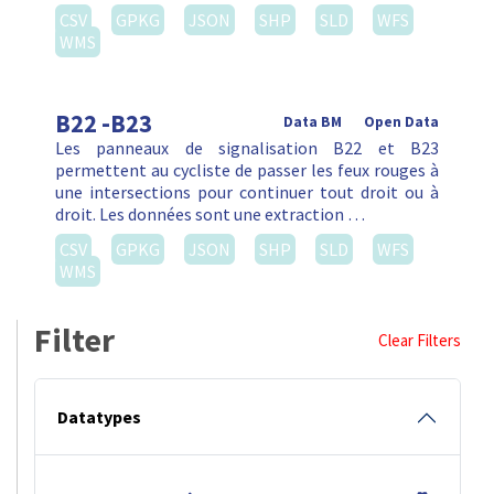
CSV
GPKG
JSON
SHP
SLD
WFS
WMS
B22 -B23
Data BM
Open Data
Les panneaux de signalisation B22 et B23
permettent au cycliste de passer les feux rouges à
une intersections pour continuer tout droit ou à
droit. Les données sont une extraction …
CSV
GPKG
JSON
SHP
SLD
WFS
WMS
Filter
Clear Filters
Datatypes