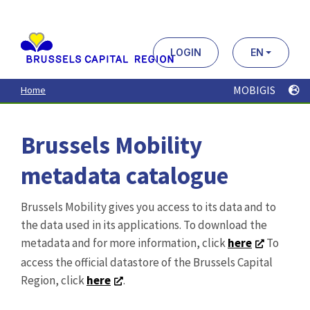
Aller
au
contenu
principal
LOGIN
EN
MOBIGIS
Home
Brussels Mobility
metadata catalogue
Brussels Mobility gives you access to its data and to
the data used in its applications. To download the
metadata and for more information, click
here
To
access the official datastore of the Brussels Capital
Region, click
here
.