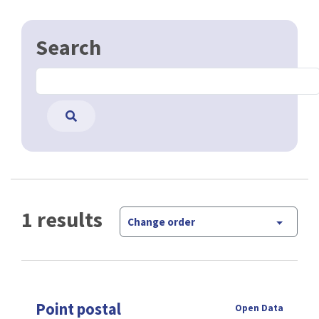
Search
1 results
Change order
Point postal
Open Data