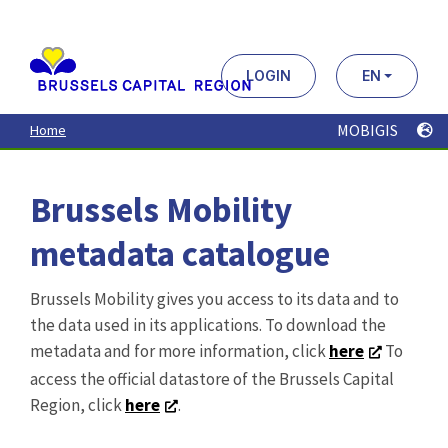
Aller
au
contenu
principal
LOGIN
EN
MOBIGIS
Home
Brussels Mobility
metadata catalogue
Brussels Mobility gives you access to its data and to
the data used in its applications. To download the
metadata and for more information, click
here
To
access the official datastore of the Brussels Capital
Region, click
here
.