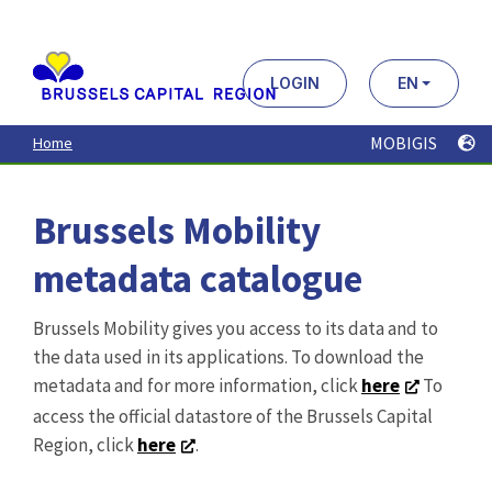
Aller
au
contenu
principal
LOGIN
EN
MOBIGIS
Home
Brussels Mobility
metadata catalogue
Brussels Mobility gives you access to its data and to
the data used in its applications. To download the
metadata and for more information, click
here
To
access the official datastore of the Brussels Capital
Region, click
here
.