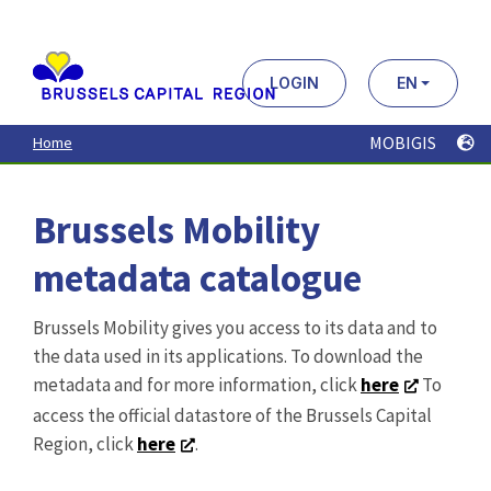
Aller
au
contenu
principal
LOGIN
EN
MOBIGIS
Home
Brussels Mobility
metadata catalogue
Brussels Mobility gives you access to its data and to
the data used in its applications. To download the
metadata and for more information, click
here
To
access the official datastore of the Brussels Capital
Region, click
here
.