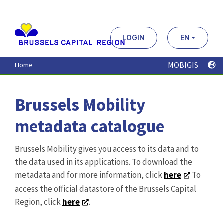
Aller
au
contenu
principal
LOGIN
EN
MOBIGIS
Home
Brussels Mobility
metadata catalogue
Brussels Mobility gives you access to its data and to
the data used in its applications. To download the
metadata and for more information, click
here
To
access the official datastore of the Brussels Capital
Region, click
here
.