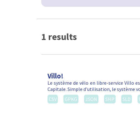
1 results
Villo!
Le système de vélo en libre-service Villo e
Capitale. Simple d'utilisation, le système 
CSV
GPKG
JSON
SHP
SLD