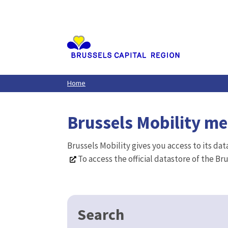
Aller
au
contenu
principal
Home
Brussels Mobility m
Brussels Mobility gives you access to its da
To access the official datastore of the Br
Search