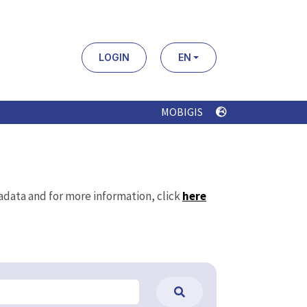
LOGIN
EN
MOBIGIS
tadata and for more information, click
here