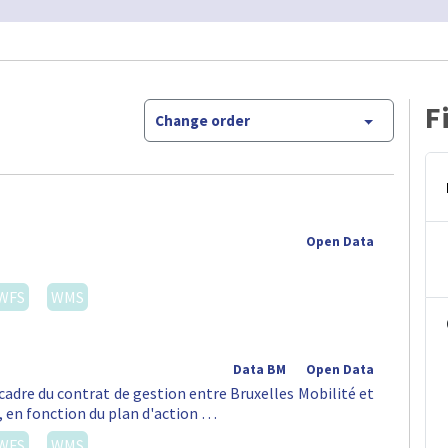
F
Change order
Open Data
WFS
WMS
Data BM
Open Data
 cadre du contrat de gestion entre Bruxelles Mobilité et
t, en fonction du plan d'action …
WFS
WMS