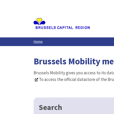
Aller
au
contenu
principal
Home
Brussels Mobility m
Brussels Mobility gives you access to its da
To access the official datastore of the Br
Search