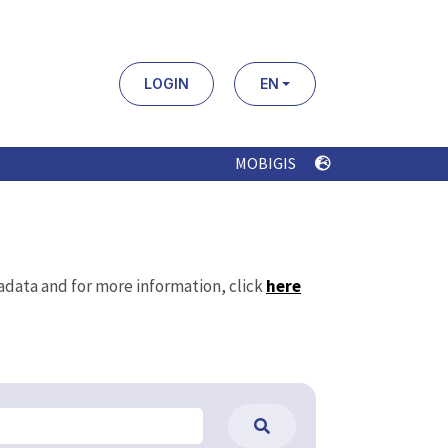
LOGIN
EN
MOBIGIS
tadata and for more information, click
here