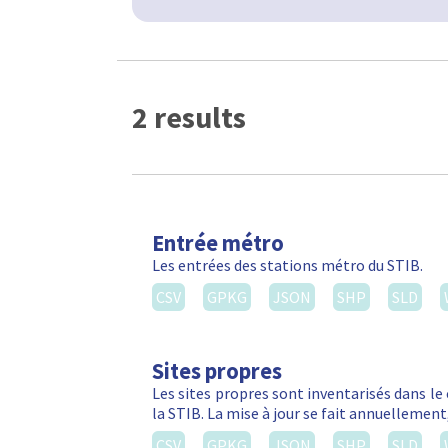
2 results
Entrée métro
Les entrées des stations métro du STIB.
CSV
GPKG
JSON
SHP
SLD
Sites propres
Les sites propres sont inventarisés dans le
la STIB. La mise à jour se fait annuellemen
CSV
GPKG
JSON
SHP
SLD