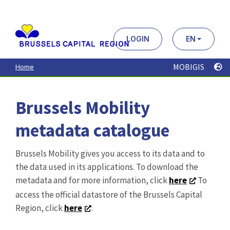
Aller
au
contenu
principal
LOGIN
EN
MOBIGIS
Home
Brussels Mobility
metadata catalogue
Brussels Mobility gives you access to its data and to
the data used in its applications. To download the
metadata and for more information, click
here
To
access the official datastore of the Brussels Capital
Region, click
here
.