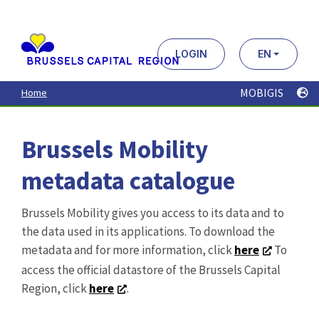
Aller
au
contenu
principal
LOGIN
EN
MOBIGIS
Home
Brussels Mobility
metadata catalogue
Brussels Mobility gives you access to its data and to
the data used in its applications. To download the
metadata and for more information, click
here
To
access the official datastore of the Brussels Capital
Region, click
here
.