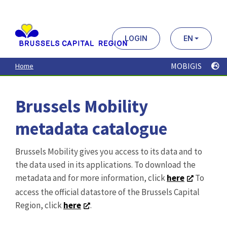
Aller
au
contenu
principal
LOGIN
EN
MOBIGIS
Home
Brussels Mobility
metadata catalogue
Brussels Mobility gives you access to its data and to
the data used in its applications. To download the
metadata and for more information, click
here
To
access the official datastore of the Brussels Capital
Region, click
here
.