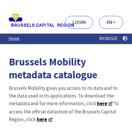
Aller
au
contenu
principal
LOGIN
EN
MOBIGIS
Home
Brussels Mobility
metadata catalogue
Brussels Mobility gives you access to its data and to
the data used in its applications. To download the
metadata and for more information, click
here
To
access the official datastore of the Brussels Capital
Region, click
here
.