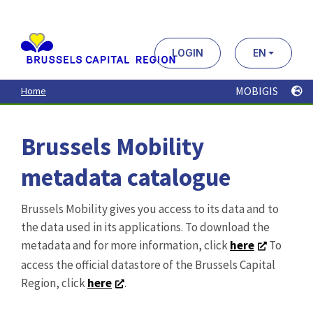
Aller
au
contenu
principal
LOGIN
EN
MOBIGIS
Home
Brussels Mobility
metadata catalogue
Brussels Mobility gives you access to its data and to
the data used in its applications. To download the
metadata and for more information, click
here
To
access the official datastore of the Brussels Capital
Region, click
here
.