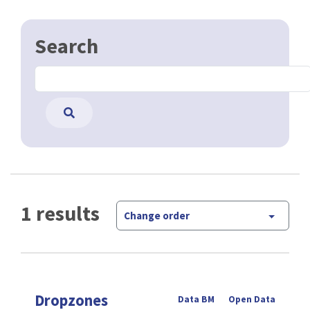
Search
1 results
Change order
Dropzones
Data BM
Open Data