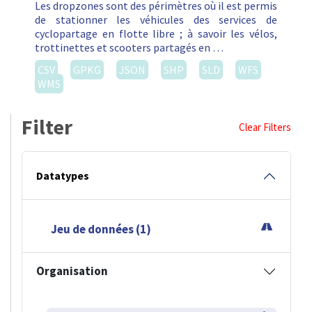
Les dropzones sont des périmètres où il est permis
de stationner les véhicules des services de
cyclopartage en flotte libre ; à savoir les vélos,
trottinettes et scooters partagés en …
CSV
GPKG
JSON
SHP
SLD
WFS
WMS
Filter
Clear Filters
Datatypes
Jeu de données (1)
Organisation