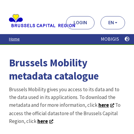
Aller
au
contenu
principal
LOGIN
EN
MOBIGIS
Home
Brussels Mobility
metadata catalogue
Brussels Mobility gives you access to its data and to
the data used in its applications. To download the
metadata and for more information, click
here
To
access the official datastore of the Brussels Capital
Region, click
here
.