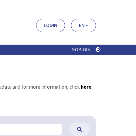
LOGIN
EN
MOBIGIS
tadata and for more information, click
here