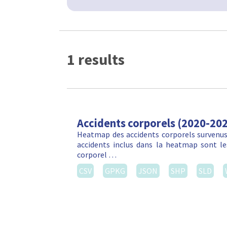
1 results
Accidents corporels (2020-20
Heatmap des accidents corporels survenus 
accidents inclus dans la heatmap sont les
corporel …
CSV
GPKG
JSON
SHP
SLD