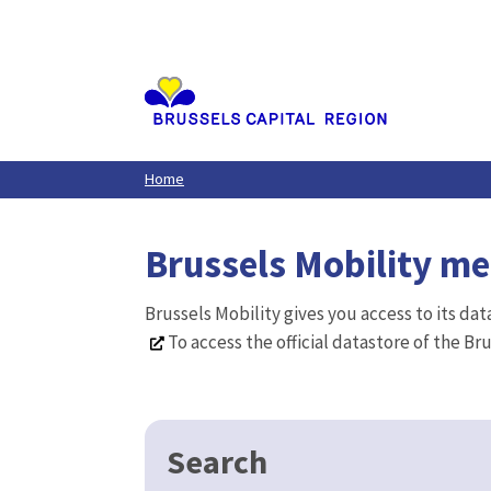
Aller
au
contenu
principal
Home
Brussels Mobility m
Brussels Mobility gives you access to its da
To access the official datastore of the Br
Search