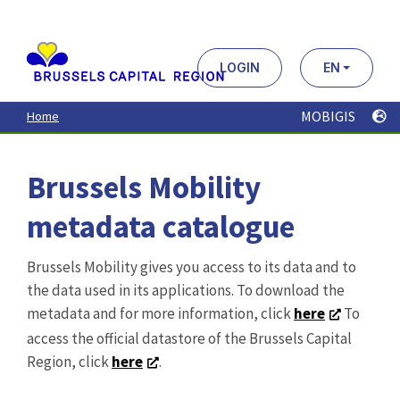
Aller
au
contenu
principal
LOGIN
EN
MOBIGIS
Home
Brussels Mobility
metadata catalogue
Brussels Mobility gives you access to its data and to
the data used in its applications. To download the
metadata and for more information, click
here
To
access the official datastore of the Brussels Capital
Region, click
here
.