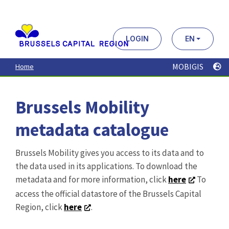
Aller
au
contenu
principal
LOGIN
EN
MOBIGIS
Home
Brussels Mobility
metadata catalogue
Brussels Mobility gives you access to its data and to
the data used in its applications. To download the
metadata and for more information, click
here
To
access the official datastore of the Brussels Capital
Region, click
here
.