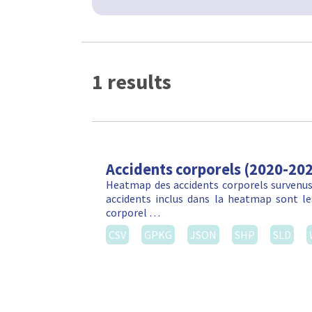
1 results
Accidents corporels (2020-20
Heatmap des accidents corporels survenus 
accidents inclus dans la heatmap sont les
corporel …
CSV
GPKG
JSON
SHP
SLD