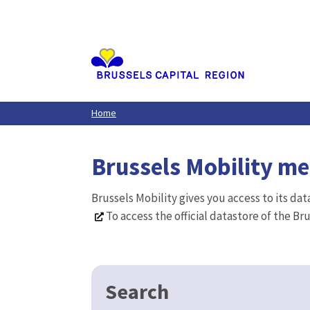
Aller
au
contenu
principal
Home
Brussels Mobility m
Brussels Mobility gives you access to its da
To access the official datastore of the Br
Search