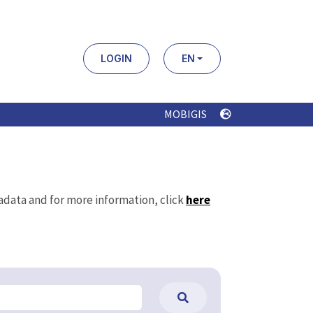
LOGIN
EN
MOBIGIS
tadata and for more information, click
here