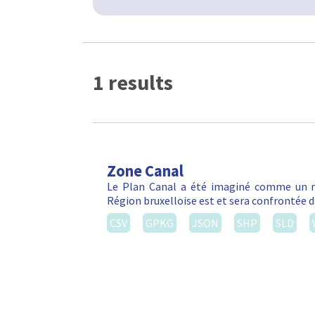
1 results
Zone Canal
Le Plan Canal a été imaginé comme un m
Région bruxelloise est et sera confrontée da
CSV
GPKG
JSON
SHP
SLD