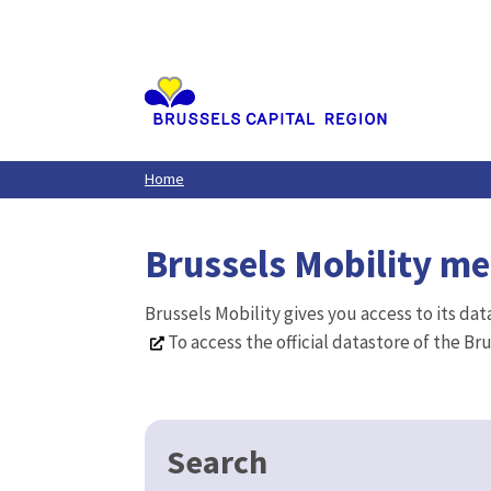
Aller
au
contenu
principal
Home
Brussels Mobility m
Brussels Mobility gives you access to its da
To access the official datastore of the Br
Search