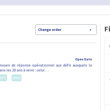
F
Change order
Open Data
oyen de réponse opérationnel aux défis auxquels la
ns les 20 ans à venir : celui …
WFS
WMS