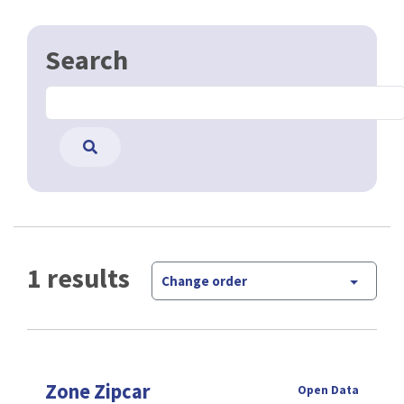
Search
1 results
Change order
Zone Zipcar
Open Data