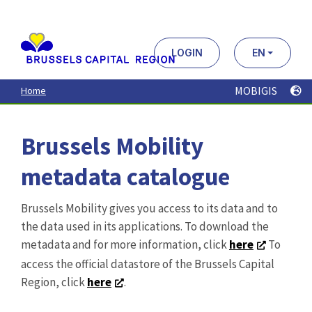
Aller
au
contenu
principal
LOGIN
EN
MOBIGIS
Home
Brussels Mobility
metadata catalogue
Brussels Mobility gives you access to its data and to
the data used in its applications. To download the
metadata and for more information, click
here
To
access the official datastore of the Brussels Capital
Region, click
here
.