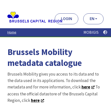
Aller
au
contenu
principal
LOGIN
EN
MOBIGIS
Home
Brussels Mobility
metadata catalogue
Brussels Mobility gives you access to its data and to
the data used in its applications. To download the
metadata and for more information, click
here
To
access the official datastore of the Brussels Capital
Region, click
here
.