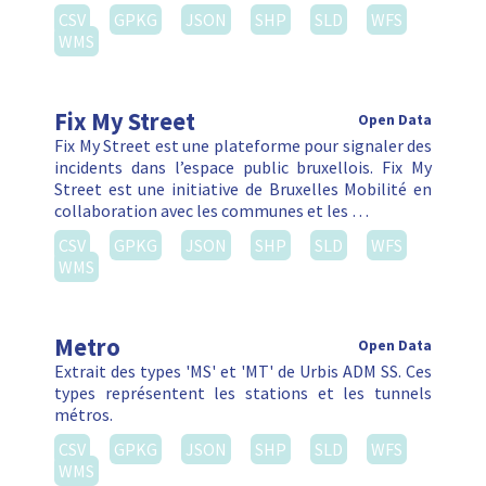
Street est une initiative de Bruxelles Mobilité en
collaboration avec les communes et les …
CSV
GPKG
JSON
SHP
SLD
WFS
WMS
Metro
Open Data
Extrait des types 'MS' et 'MT' de Urbis ADM SS. Ces
types représentent les stations et les tunnels
métros.
CSV
GPKG
JSON
SHP
SLD
WFS
WMS
Points d'adresse
Open Data
Les points d'adresse sont une couche de Urbis ADM.
SLD
WFS
WMS