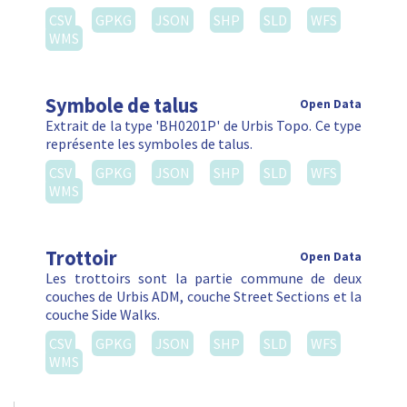
CSV
GPKG
JSON
SHP
SLD
WFS
WMS
Trottoir
Open Data
Les trottoirs sont la partie commune de deux
couches de Urbis ADM, couche Street Sections et la
couche Side Walks.
CSV
GPKG
JSON
SHP
SLD
WFS
WMS
Filter
Clear Filters
Datatypes
Jeu de données (1)