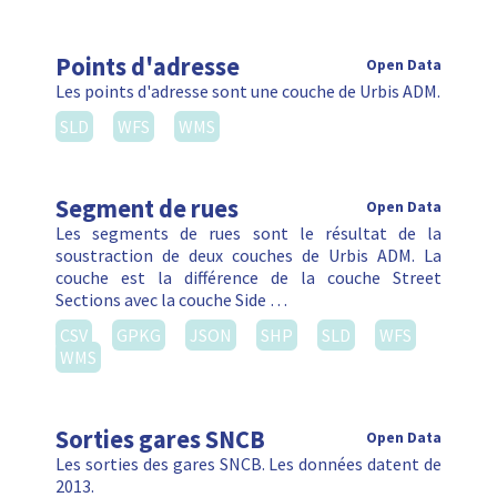
Segment de rues
Open Data
Les segments de rues sont le résultat de la
soustraction de deux couches de Urbis ADM. La
couche est la différence de la couche Street
Sections avec la couche Side …
CSV
GPKG
JSON
SHP
SLD
WFS
WMS
Sorties gares SNCB
Open Data
Les sorties des gares SNCB. Les données datent de
2013.
CSV
GPKG
JSON
SHP
SLD
WFS
WMS
Symbole de talus
Open Data
Extrait de la type 'BH0201P' de Urbis Topo. Ce type
représente les symboles de talus.