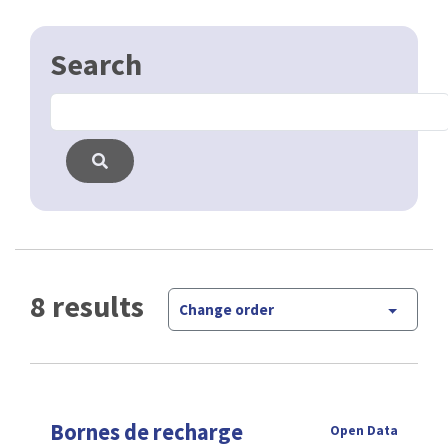
8 results
Change order
Bornes de recharge
Open Data
CSV
GPKG
JSON
SHP
SLD
WFS
WMS
Fix My Street
Open Data
Fix My Street est une plateforme pour signaler des
incidents dans l’espace public bruxellois. Fix My