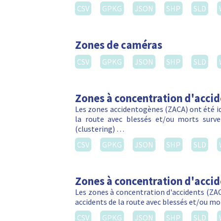
CSV
GPKG
JSON
SHP
SLD
Zones de caméras
CSV
GPKG
JSON
SHP
SLD
Zones à concentration d'acci
Les zones accidentogènes (ZACA) ont été ide
la route avec blessés et/ou morts sur
(clustering) …
CSV
GPKG
JSON
SHP
SLD
Zones à concentration d'acci
Les zones à concentration d'accidents (ZACA
accidents de la route avec blessés et/ou m
CSV
GPKG
JSON
SHP
SLD