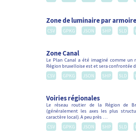
Zone de luminaire par armoire
CSV
GPKG
JSON
SHP
SLD
Zone Canal
Le Plan Canal a été imaginé comme un m
Région bruxelloise est et sera confrontée da
CSV
GPKG
JSON
SHP
SLD
Voiries régionales
Le réseau routier de la Région de Bru
(généralement les axes les plus struct
caractère local). A peu près …
CSV
GPKG
JSON
SHP
SLD