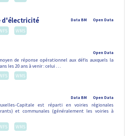
 d'électricité
Data BM
Open Data
WFS
WMS
Open Data
oyen de réponse opérationnel aux défis auxquels la
ns les 20 ans à venir : celui …
WFS
WMS
Data BM
Open Data
xelles-Capitale est réparti en voiries régionales
urants) et communales (généralement les voiries à
WFS
WMS