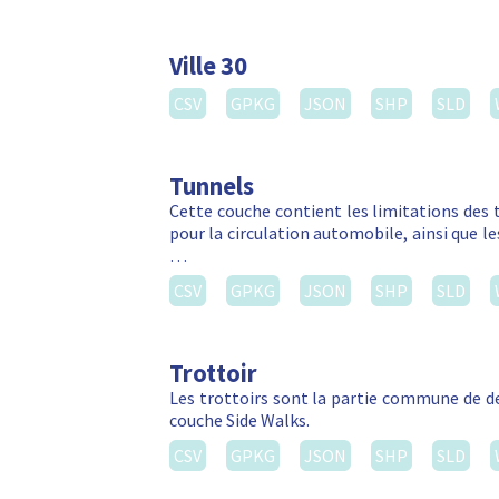
Ville 30
CSV
GPKG
JSON
SHP
SLD
Tunnels
Cette couche contient les limitations des 
pour la circulation automobile, ainsi que l
…
CSV
GPKG
JSON
SHP
SLD
Trottoir
Les trottoirs sont la partie commune de d
couche Side Walks.
CSV
GPKG
JSON
SHP
SLD