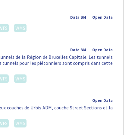
Data BM
Open Data
WFS
WMS
Data BM
Open Data
tunnels de la Région de Bruxelles Capitale. Les tunnels
es tunnels pour les piétonniers sont compris dans cette
WFS
WMS
Open Data
eux couches de Urbis ADM, couche Street Sections et la
WFS
WMS