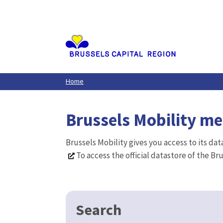
Aller
au
contenu
principal
Home
Brussels Mobility m
Brussels Mobility gives you access to its da
To access the official datastore of the Br
Search