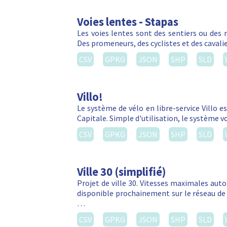
Voies lentes - Stapas
Les voies lentes sont des sentiers ou des 
Des promeneurs, des cyclistes et des cavalie
CSV
GPKG
JSON
SHP
SLD
Villo!
Le système de vélo en libre-service Villo e
Capitale. Simple d'utilisation, le système 
CSV
GPKG
JSON
SHP
SLD
Ville 30 (simplifié)
Projet de ville 30. Vitesses maximales autor
disponible prochainement sur le réseau de 
…
CSV
GPKG
JSON
SHP
SLD