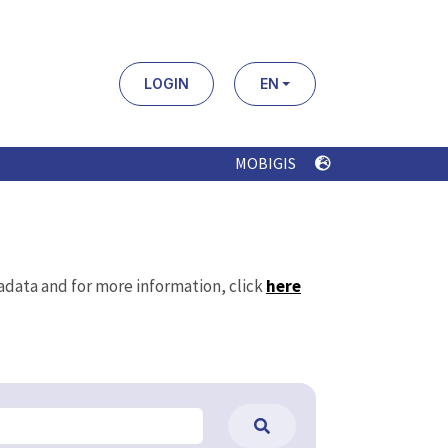
LOGIN
EN
MOBIGIS
tadata and for more information, click
here