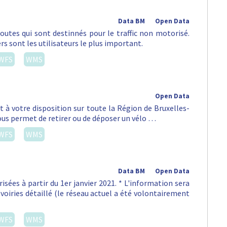
Data BM
Open Data
routes qui sont destinnés pour le traffic non motorisé.
rs sont les utilisateurs le plus important.
WFS
WMS
Open Data
st à votre disposition sur toute la Région de Bruxelles-
vous permet de retirer ou de déposer un vélo …
WFS
WMS
Data BM
Open Data
isées à partir du 1er janvier 2021. * L'information sera
voiries détaillé (le réseau actuel a été volontairement
WFS
WMS