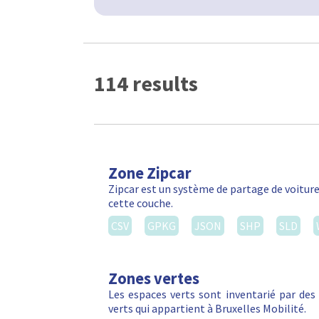
114 results
Zone Zipcar
Zipcar est un système de partage de voiture
cette couche.
CSV
GPKG
JSON
SHP
SLD
Zones vertes
Les espaces verts sont inventarié par de
verts qui appartient à Bruxelles Mobilité.