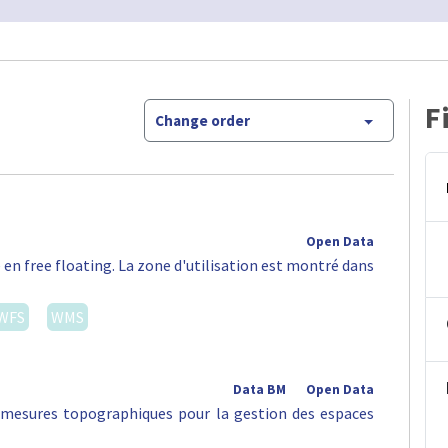
F
Change order
Open Data
 en free floating. La zone d'utilisation est montré dans
WFS
WMS
Data BM
Open Data
s mesures topographiques pour la gestion des espaces