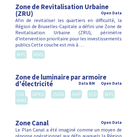
Zone de Revitalisation Urbaine
(ZRU)
Open Data
Afin de revitaliser les quartiers en difficulté, la
Région de Bruxelles-Capitale a défini une Zone de
Revitalisation Urbaine (ZRU), périmètre
d’intervention prioritaire pour les investissements
publics.Cette couche est mis à …
WFS
WMS
Zone de luminaire par armoire
d'électricité
Data BM
Open Data
CSV
GPKG
JSON
SHP
SLD
WFS
WMS
Zone Canal
Open Data
Le Plan Canal a été imaginé comme un moyen de
réponse opérationnel aux défis auxquels la Région