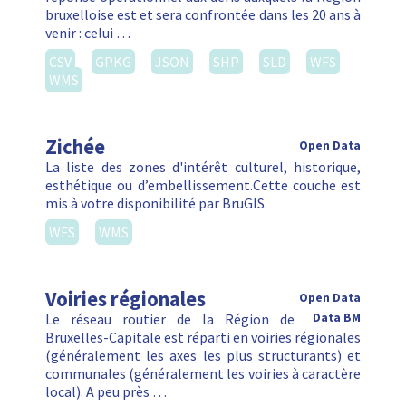
bruxelloise est et sera confrontée dans les 20 ans à
venir : celui …
CSV
GPKG
JSON
SHP
SLD
WFS
WMS
Zichée
Open Data
La liste des zones d'intérêt culturel, historique,
esthétique ou d’embellissement.Cette couche est
mis à votre disponibilité par BruGIS.
WFS
WMS
Voiries régionales
Open Data
Le réseau routier de la Région de
Data BM
Bruxelles-Capitale est réparti en voiries régionales
(généralement les axes les plus structurants) et
communales (généralement les voiries à caractère
local). A peu près …