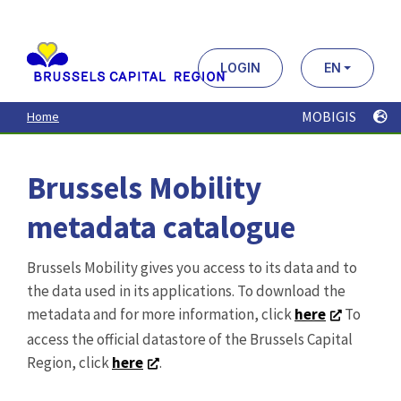
Aller
au
contenu
principal
LOGIN
EN
MOBIGIS
Home
Brussels Mobility
metadata catalogue
Brussels Mobility gives you access to its data and to
the data used in its applications. To download the
metadata and for more information, click
here
To
access the official datastore of the Brussels Capital
Region, click
here
.