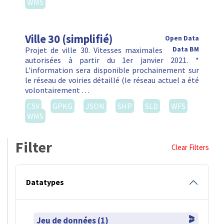
WMS
Ville 30 (simplifié)
Open Data
Projet de ville 30. Vitesses maximales
Data BM
autorisées à partir du 1er janvier 2021. *
L'information sera disponible prochainement sur
le réseau de voiries détaillé (le réseau actuel a été
volontairement …
CSV
GPKG
JSON
SHP
SLD
WFS
WMS
Filter
Clear Filters
Datatypes
Jeu de données (1)