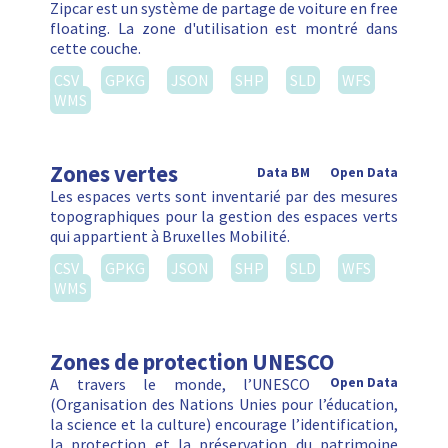
Zipcar est un système de partage de voiture en free
floating. La zone d'utilisation est montré dans
cette couche.
CSV
GPKG
JSON
SHP
SLD
WFS
WMS
Zones vertes
Data BM
Open Data
Les espaces verts sont inventarié par des mesures
topographiques pour la gestion des espaces verts
qui appartient à Bruxelles Mobilité.
CSV
GPKG
JSON
SHP
SLD
WFS
WMS
Zones de protection UNESCO
A travers le monde, l’UNESCO
Open Data
(Organisation des Nations Unies pour l’éducation,
la science et la culture) encourage l’identification,
la protection et la préservation du patrimoine