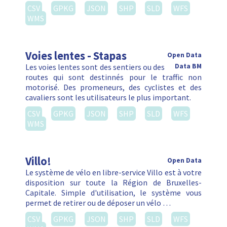
CSV
GPKG
JSON
SHP
SLD
WFS
WMS
Voies lentes - Stapas
Open Data
Les voies lentes sont des sentiers ou des
Data BM
routes qui sont destinnés pour le traffic non
motorisé. Des promeneurs, des cyclistes et des
cavaliers sont les utilisateurs le plus important.
CSV
GPKG
JSON
SHP
SLD
WFS
WMS
Villo!
Open Data
Le système de vélo en libre-service Villo est à votre
disposition sur toute la Région de Bruxelles-
Capitale. Simple d'utilisation, le système vous
permet de retirer ou de déposer un vélo …
CSV
GPKG
JSON
SHP
SLD
WFS