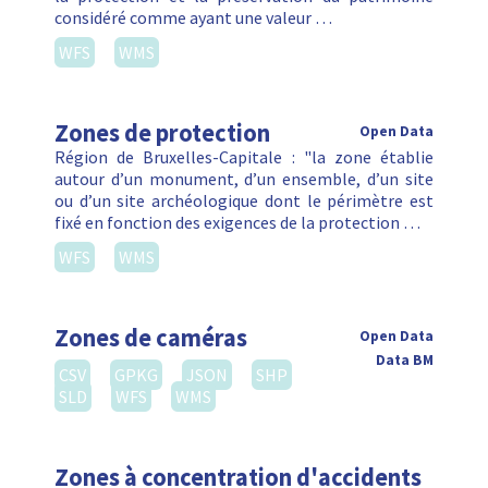
considéré comme ayant une valeur …
WFS
WMS
Zones de protection
Open Data
Région de Bruxelles-Capitale : "la zone établie
autour d’un monument, d’un ensemble, d’un site
ou d’un site archéologique dont le périmètre est
fixé en fonction des exigences de la protection …
WFS
WMS
Zones de caméras
Open Data
Data BM
CSV
GPKG
JSON
SHP
SLD
WFS
WMS
Zones à concentration d'accidents