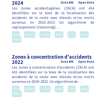
2024
Data BM
Open Data
Les zones accidentogènes (ZACA) ont été
identifiées sur la base de la localisation des
accidents de la route avec blessés et/ou morts
survenus en 2022-2023. Un algorithme de
regroupement (clustering) …
CSV
GPKG
JSON
SHP
SLD
WFS
WMS
Zones à concentration d'accidents
2022
Data BM
Open Data
Les zones à concentration d'accidents (ZACA) ont
été identifiées sur la base de la localisation des
accidents de la route avec blessés et/ou morts
survenus en 2020-2021. Un algorithme de …
CSV
GPKG
JSON
SHP
SLD
WFS
WMS