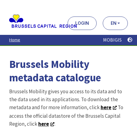
Aller
au
contenu
principal
LOGIN
EN
MOBIGIS
Home
Brussels Mobility
metadata catalogue
Brussels Mobility gives you access to its data and to
the data used in its applications. To download the
metadata and for more information, click
here
To
access the official datastore of the Brussels Capital
Region, click
here
.