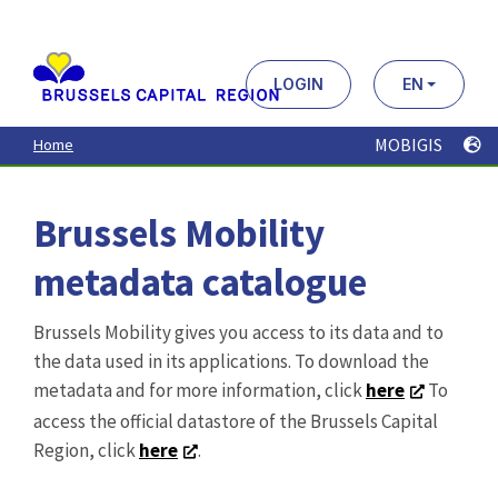
Aller
au
contenu
principal
LOGIN
EN
MOBIGIS
Home
Brussels Mobility
metadata catalogue
Brussels Mobility gives you access to its data and to
the data used in its applications. To download the
metadata and for more information, click
here
To
access the official datastore of the Brussels Capital
Region, click
here
.