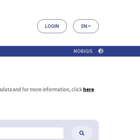
LOGIN
EN
MOBIGIS
tadata and for more information, click
here