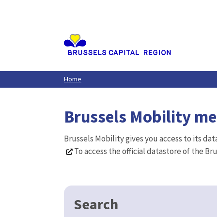
Aller
au
contenu
principal
Home
Brussels Mobility m
Brussels Mobility gives you access to its da
To access the official datastore of the Br
Search