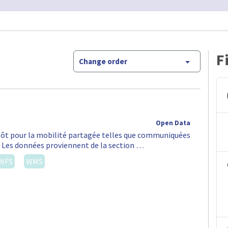
F
Change order
Open Data
épôt pour la mobilité partagée telles que communiquées
S. Les données proviennent de la section …
WFS
WMS