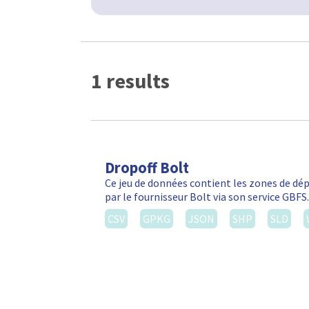
1 results
Dropoff Bolt
Ce jeu de données contient les zones de d
par le fournisseur Bolt via son service GBF
CSV
GPKG
JSON
SHP
SLD