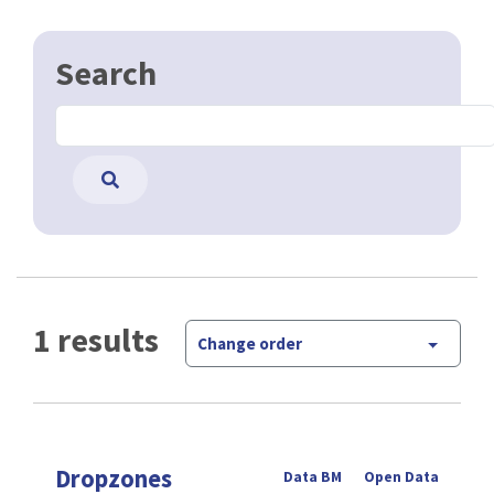
Search
1 results
Change order
Dropzones
Data BM
Open Data