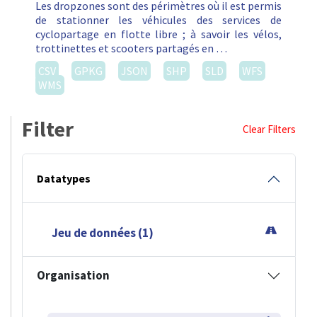
Les dropzones sont des périmètres où il est permis
de stationner les véhicules des services de
cyclopartage en flotte libre ; à savoir les vélos,
trottinettes et scooters partagés en …
CSV
GPKG
JSON
SHP
SLD
WFS
WMS
Filter
Clear Filters
Datatypes
Jeu de données (1)
Organisation