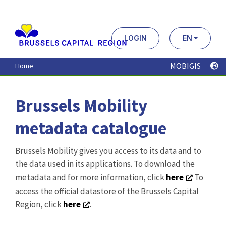
Aller
au
contenu
principal
LOGIN
EN
MOBIGIS
Home
Brussels Mobility
metadata catalogue
Brussels Mobility gives you access to its data and to
the data used in its applications. To download the
metadata and for more information, click
here
To
access the official datastore of the Brussels Capital
Region, click
here
.