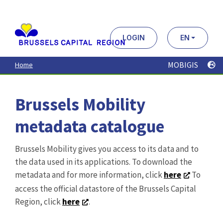
Aller
au
contenu
principal
LOGIN
EN
MOBIGIS
Home
Brussels Mobility
metadata catalogue
Brussels Mobility gives you access to its data and to
the data used in its applications. To download the
metadata and for more information, click
here
To
access the official datastore of the Brussels Capital
Region, click
here
.