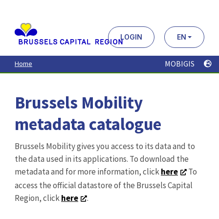
Aller
au
contenu
principal
LOGIN
EN
MOBIGIS
Home
Brussels Mobility
metadata catalogue
Brussels Mobility gives you access to its data and to
the data used in its applications. To download the
metadata and for more information, click
here
To
access the official datastore of the Brussels Capital
Region, click
here
.