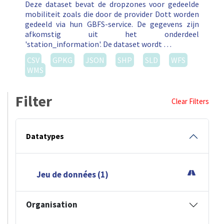
Deze dataset bevat de dropzones voor gedeelde
mobiliteit zoals die door de provider Dott worden
gedeeld via hun GBFS-service. De gegevens zijn
afkomstig uit het onderdeel
'station_information'. De dataset wordt …
CSV
GPKG
JSON
SHP
SLD
WFS
WMS
Filter
Clear Filters
Datatypes
Jeu de données (1)
Organisation