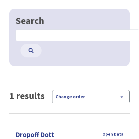
Search
1 results
Change order
Dropoff Dott
Open Data