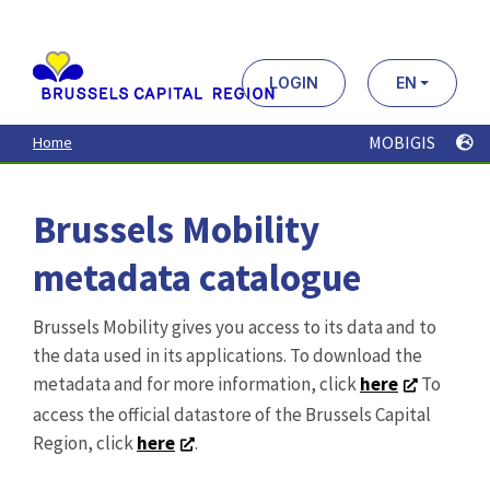
Aller
au
contenu
principal
LOGIN
EN
MOBIGIS
Home
Brussels Mobility
metadata catalogue
Brussels Mobility gives you access to its data and to
the data used in its applications. To download the
metadata and for more information, click
here
To
access the official datastore of the Brussels Capital
Region, click
here
.