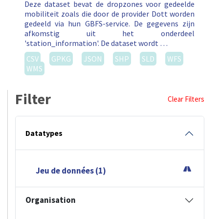
Deze dataset bevat de dropzones voor gedeelde
mobiliteit zoals die door de provider Dott worden
gedeeld via hun GBFS-service. De gegevens zijn
afkomstig uit het onderdeel
'station_information'. De dataset wordt …
CSV
GPKG
JSON
SHP
SLD
WFS
WMS
Filter
Clear Filters
Datatypes
Jeu de données (1)
Organisation