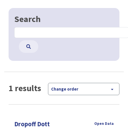
Search
1 results
Change order
Dropoff Dott
Open Data