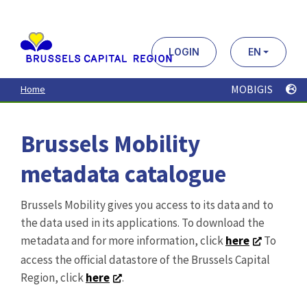
Aller
au
contenu
principal
LOGIN
EN
MOBIGIS
Home
Brussels Mobility
metadata catalogue
Brussels Mobility gives you access to its data and to
the data used in its applications. To download the
metadata and for more information, click
here
To
access the official datastore of the Brussels Capital
Region, click
here
.