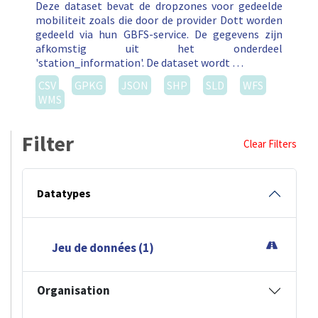
Deze dataset bevat de dropzones voor gedeelde
mobiliteit zoals die door de provider Dott worden
gedeeld via hun GBFS-service. De gegevens zijn
afkomstig uit het onderdeel
'station_information'. De dataset wordt …
CSV
GPKG
JSON
SHP
SLD
WFS
WMS
Filter
Clear Filters
Datatypes
Jeu de données (1)
Organisation