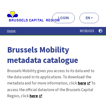
Aller
au
contenu
principal
LOGIN
EN
MOBIGIS
Home
Brussels Mobility
metadata catalogue
Brussels Mobility gives you access to its data and to
the data used in its applications. To download the
metadata and for more information, click
here
To
access the official datastore of the Brussels Capital
Region, click
here
.