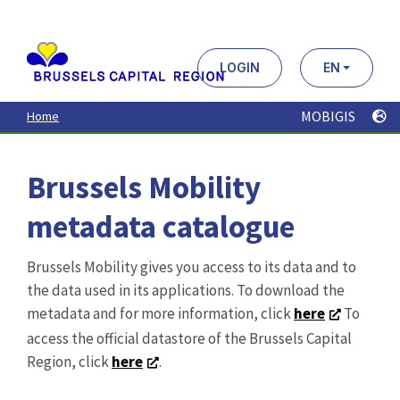
Aller
au
contenu
principal
LOGIN
EN
MOBIGIS
Home
Brussels Mobility
metadata catalogue
Brussels Mobility gives you access to its data and to
the data used in its applications. To download the
metadata and for more information, click
here
To
access the official datastore of the Brussels Capital
Region, click
here
.