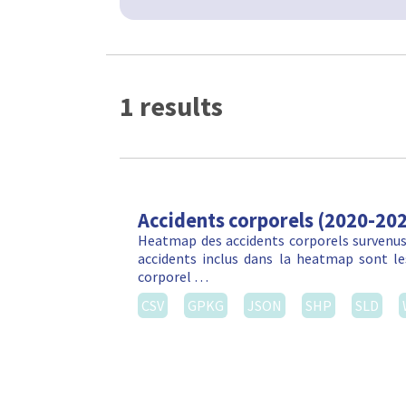
1 results
Accidents corporels (2020-20
Heatmap des accidents corporels survenus 
accidents inclus dans la heatmap sont les
corporel …
CSV
GPKG
JSON
SHP
SLD