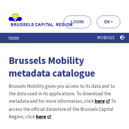
Aller
au
contenu
principal
LOGIN
EN
MOBIGIS
Home
Brussels Mobility
metadata catalogue
Brussels Mobility gives you access to its data and to
the data used in its applications. To download the
metadata and for more information, click
here
To
access the official datastore of the Brussels Capital
Region, click
here
.