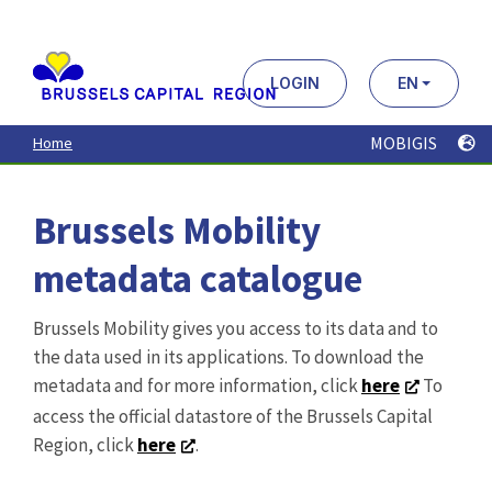
Aller
au
contenu
principal
LOGIN
EN
MOBIGIS
Home
Brussels Mobility
metadata catalogue
Brussels Mobility gives you access to its data and to
the data used in its applications. To download the
metadata and for more information, click
here
To
access the official datastore of the Brussels Capital
Region, click
here
.