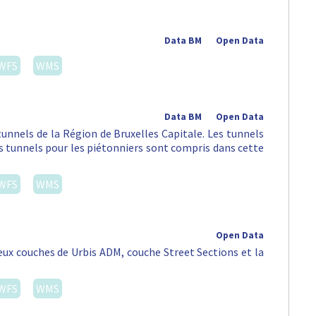
Data BM
Open Data
WFS
WMS
Data BM
Open Data
tunnels de la Région de Bruxelles Capitale. Les tunnels
es tunnels pour les piétonniers sont compris dans cette
WFS
WMS
Open Data
eux couches de Urbis ADM, couche Street Sections et la
WFS
WMS