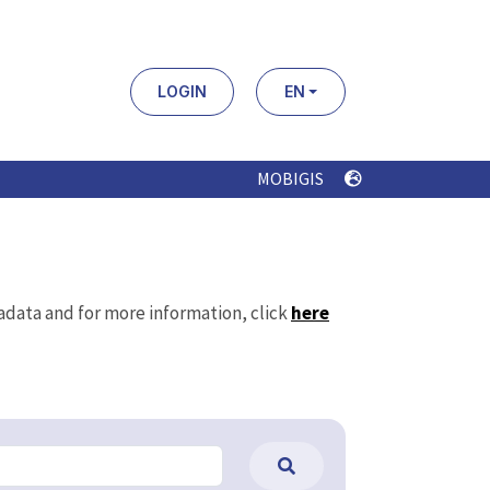
LOGIN
EN
MOBIGIS
tadata and for more information, click
here