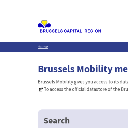
Aller
au
contenu
principal
Home
Brussels Mobility m
Brussels Mobility gives you access to its da
To access the official datastore of the Br
Search