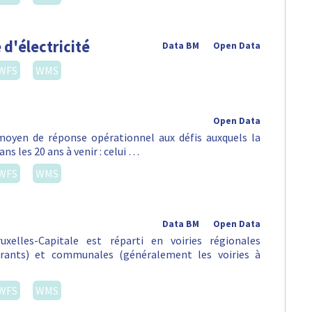
 d'électricité
Data BM
Open Data
WFS
WMS
Open Data
oyen de réponse opérationnel aux défis auxquels la
ns les 20 ans à venir : celui …
WFS
WMS
Data BM
Open Data
xelles-Capitale est réparti en voiries régionales
urants) et communales (généralement les voiries à
WFS
WMS