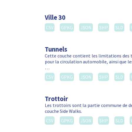
Ville 30
CSV
GPKG
JSON
SHP
SLD
Tunnels
Cette couche contient les limitations des 
pour la circulation automobile, ainsi que l
…
CSV
GPKG
JSON
SHP
SLD
Trottoir
Les trottoirs sont la partie commune de d
couche Side Walks.
CSV
GPKG
JSON
SHP
SLD