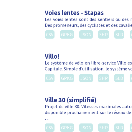
Voies lentes - Stapas
Les voies lentes sont des sentiers ou des 
Des promeneurs, des cyclistes et des cavalie
CSV
GPKG
JSON
SHP
SLD
Villo!
Le système de vélo en libre-service Villo e
Capitale. Simple d'utilisation, le système 
CSV
GPKG
JSON
SHP
SLD
Ville 30 (simplifié)
Projet de ville 30. Vitesses maximales autor
disponible prochainement sur le réseau de 
…
CSV
GPKG
JSON
SHP
SLD