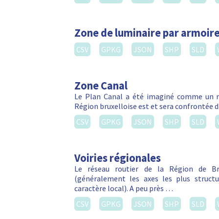
Zone de luminaire par armoire
CSV
GPKG
JSON
SHP
SLD
Zone Canal
Le Plan Canal a été imaginé comme un m
Région bruxelloise est et sera confrontée da
CSV
GPKG
JSON
SHP
SLD
Voiries régionales
Le réseau routier de la Région de Bru
(généralement les axes les plus struct
caractère local). A peu près …
CSV
GPKG
JSON
SHP
SLD