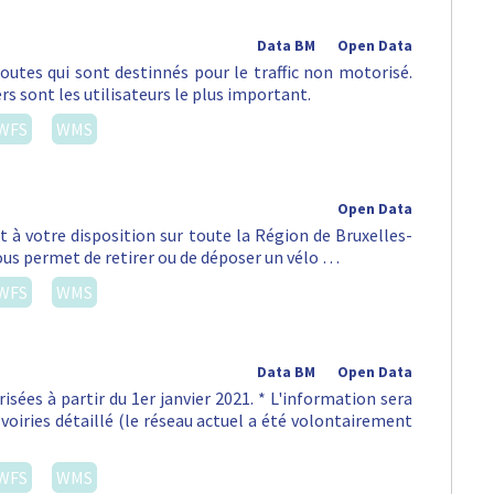
Data BM
Open Data
routes qui sont destinnés pour le traffic non motorisé.
rs sont les utilisateurs le plus important.
WFS
WMS
Open Data
st à votre disposition sur toute la Région de Bruxelles-
vous permet de retirer ou de déposer un vélo …
WFS
WMS
Data BM
Open Data
isées à partir du 1er janvier 2021. * L'information sera
voiries détaillé (le réseau actuel a été volontairement
WFS
WMS