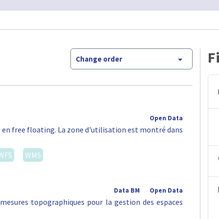
F
Change order
Open Data
 en free floating. La zone d'utilisation est montré dans
WFS
WMS
Data BM
Open Data
s mesures topographiques pour la gestion des espaces