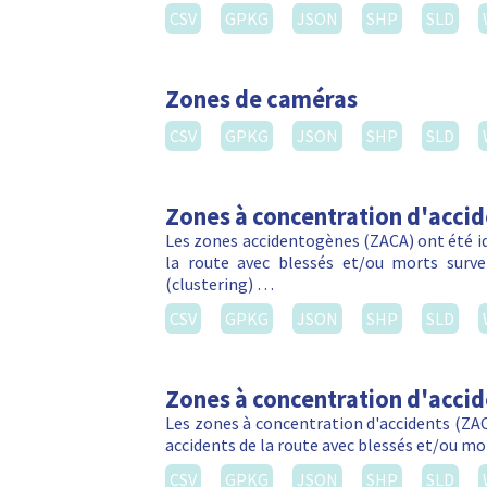
CSV
GPKG
JSON
SHP
SLD
Zones de caméras
CSV
GPKG
JSON
SHP
SLD
Zones à concentration d'acci
Les zones accidentogènes (ZACA) ont été ide
la route avec blessés et/ou morts sur
(clustering) …
CSV
GPKG
JSON
SHP
SLD
Zones à concentration d'acci
Les zones à concentration d'accidents (ZACA
accidents de la route avec blessés et/ou m
CSV
GPKG
JSON
SHP
SLD