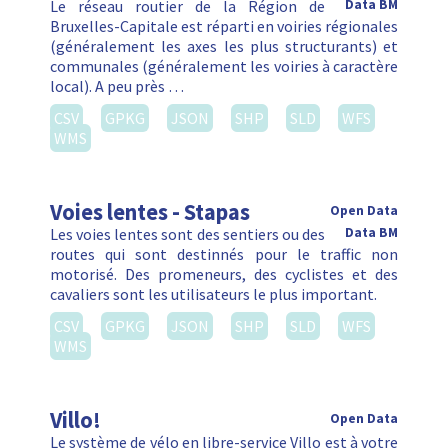
Le réseau routier de la Région de
Data BM
Bruxelles-Capitale est réparti en voiries régionales
(généralement les axes les plus structurants) et
communales (généralement les voiries à caractère
local). A peu près …
CSV
GPKG
JSON
SHP
SLD
WFS
WMS
Voies lentes - Stapas
Open Data
Les voies lentes sont des sentiers ou des
Data BM
routes qui sont destinnés pour le traffic non
motorisé. Des promeneurs, des cyclistes et des
cavaliers sont les utilisateurs le plus important.
CSV
GPKG
JSON
SHP
SLD
WFS
WMS
Villo!
Open Data
Le système de vélo en libre-service Villo est à votre