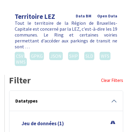
Territoire LEZ
Data BM
Open Data
Tout le territoire de la Région de Bruxelles-
Capitale est concerné par la LEZ, c'est-à-dire les 19
communes. Le Ring et certaines voiries
permettant d'accéder aux parkings de transit ne
sont …
CSV
GPKG
JSON
SHP
SLD
WFS
WMS
Filter
Clear Filters
Datatypes
Jeu de données (1)