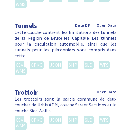
WMS
Tunnels
Data BM
Open Data
Cette couche contient les limitations des tunnels
de la Région de Bruxelles Capitale. Les tunnels
pour la circulation automobile, ainsi que les
tunnels pour les piétonniers sont compris dans
cette …
CSV
GPKG
JSON
SHP
SLD
WFS
WMS
Trottoir
Open Data
Les trottoirs sont la partie commune de deux
couches de Urbis ADM, couche Street Sections et la
couche Side Walks.
CSV
GPKG
JSON
SHP
SLD
WFS
WMS