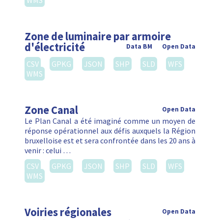
WMS
Zone de luminaire par armoire
d'électricité
Data BM
Open Data
CSV
GPKG
JSON
SHP
SLD
WFS
WMS
Zone Canal
Open Data
Le Plan Canal a été imaginé comme un moyen de
réponse opérationnel aux défis auxquels la Région
bruxelloise est et sera confrontée dans les 20 ans à
venir : celui …
CSV
GPKG
JSON
SHP
SLD
WFS
WMS
Voiries régionales
Open Data