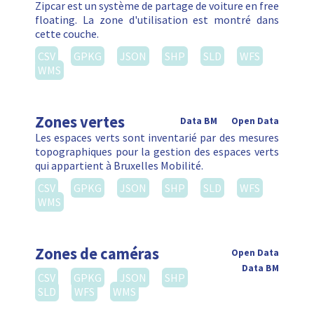
Zipcar est un système de partage de voiture en free
floating. La zone d'utilisation est montré dans
cette couche.
CSV
GPKG
JSON
SHP
SLD
WFS
WMS
Zones vertes
Data BM
Open Data
Les espaces verts sont inventarié par des mesures
topographiques pour la gestion des espaces verts
qui appartient à Bruxelles Mobilité.
CSV
GPKG
JSON
SHP
SLD
WFS
WMS
Zones de caméras
Open Data
Data BM
CSV
GPKG
JSON
SHP
SLD
WFS
WMS