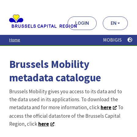
Aller
au
contenu
principal
LOGIN
EN
MOBIGIS
Home
Brussels Mobility
metadata catalogue
Brussels Mobility gives you access to its data and to
the data used in its applications. To download the
metadata and for more information, click
here
To
access the official datastore of the Brussels Capital
Region, click
here
.