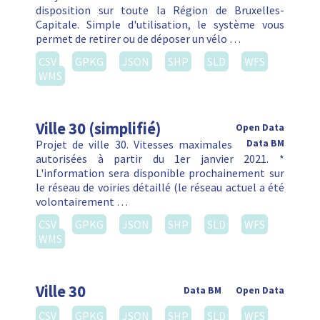
disposition sur toute la Région de Bruxelles-
Capitale. Simple d'utilisation, le système vous
permet de retirer ou de déposer un vélo …
CSV
GPKG
JSON
SHP
SLD
WFS
WMS
Ville 30 (simplifié)
Open Data
Projet de ville 30. Vitesses maximales
Data BM
autorisées à partir du 1er janvier 2021. *
L'information sera disponible prochainement sur
le réseau de voiries détaillé (le réseau actuel a été
volontairement …
CSV
GPKG
JSON
SHP
SLD
WFS
WMS
Ville 30
Data BM
Open Data
CSV
GPKG
JSON
SHP
SLD
WFS