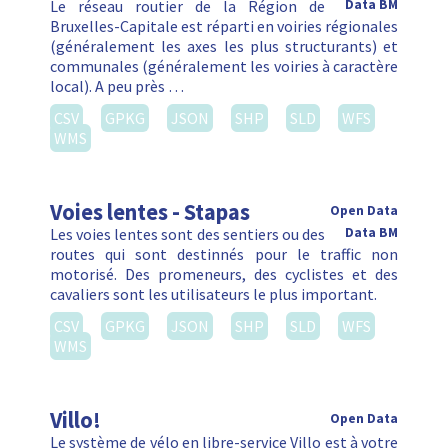
Le réseau routier de la Région de
Data BM
Bruxelles-Capitale est réparti en voiries régionales
(généralement les axes les plus structurants) et
communales (généralement les voiries à caractère
local). A peu près …
CSV
GPKG
JSON
SHP
SLD
WFS
WMS
Voies lentes - Stapas
Open Data
Les voies lentes sont des sentiers ou des
Data BM
routes qui sont destinnés pour le traffic non
motorisé. Des promeneurs, des cyclistes et des
cavaliers sont les utilisateurs le plus important.
CSV
GPKG
JSON
SHP
SLD
WFS
WMS
Villo!
Open Data
Le système de vélo en libre-service Villo est à votre