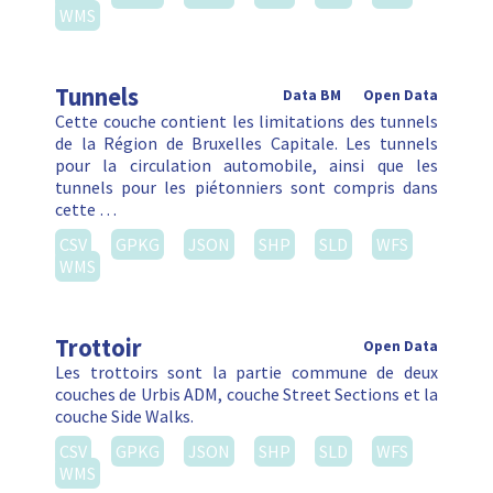
WMS
Tunnels
Data BM
Open Data
Cette couche contient les limitations des tunnels
de la Région de Bruxelles Capitale. Les tunnels
pour la circulation automobile, ainsi que les
tunnels pour les piétonniers sont compris dans
cette …
CSV
GPKG
JSON
SHP
SLD
WFS
WMS
Trottoir
Open Data
Les trottoirs sont la partie commune de deux
couches de Urbis ADM, couche Street Sections et la
couche Side Walks.
CSV
GPKG
JSON
SHP
SLD
WFS
WMS