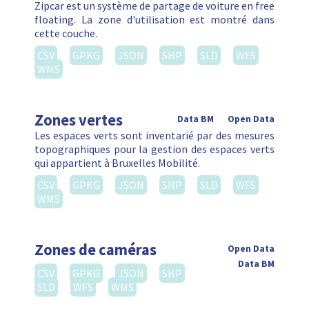
Zipcar est un système de partage de voiture en free
floating. La zone d'utilisation est montré dans
cette couche.
CSV
GPKG
JSON
SHP
SLD
WFS
WMS
Zones vertes
Data BM
Open Data
Les espaces verts sont inventarié par des mesures
topographiques pour la gestion des espaces verts
qui appartient à Bruxelles Mobilité.
CSV
GPKG
JSON
SHP
SLD
WFS
WMS
Zones de caméras
Open Data
Data BM
CSV
GPKG
JSON
SHP
SLD
WFS
WMS