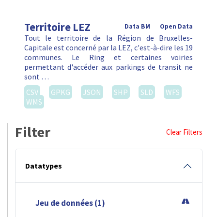
Territoire LEZ
Data BM
Open Data
Tout le territoire de la Région de Bruxelles-
Capitale est concerné par la LEZ, c'est-à-dire les 19
communes. Le Ring et certaines voiries
permettant d'accéder aux parkings de transit ne
sont …
CSV
GPKG
JSON
SHP
SLD
WFS
WMS
Filter
Clear Filters
Datatypes
Jeu de données (1)