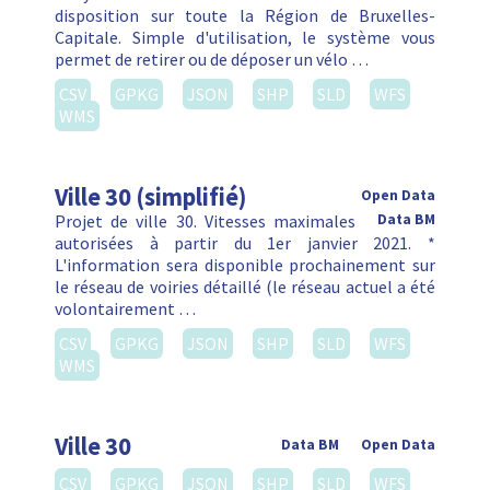
disposition sur toute la Région de Bruxelles-
Capitale. Simple d'utilisation, le système vous
permet de retirer ou de déposer un vélo …
CSV
GPKG
JSON
SHP
SLD
WFS
WMS
Ville 30 (simplifié)
Open Data
Projet de ville 30. Vitesses maximales
Data BM
autorisées à partir du 1er janvier 2021. *
L'information sera disponible prochainement sur
le réseau de voiries détaillé (le réseau actuel a été
volontairement …
CSV
GPKG
JSON
SHP
SLD
WFS
WMS
Ville 30
Data BM
Open Data
CSV
GPKG
JSON
SHP
SLD
WFS