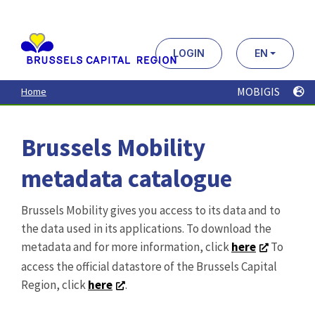
Aller
au
contenu
principal
LOGIN
EN
MOBIGIS
Home
Brussels Mobility
metadata catalogue
Brussels Mobility gives you access to its data and to
the data used in its applications. To download the
metadata and for more information, click
here
To
access the official datastore of the Brussels Capital
Region, click
here
.