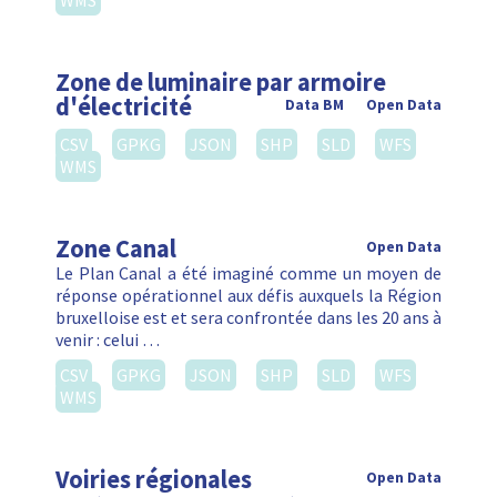
WMS
Zone de luminaire par armoire
d'électricité
Data BM
Open Data
CSV
GPKG
JSON
SHP
SLD
WFS
WMS
Zone Canal
Open Data
Le Plan Canal a été imaginé comme un moyen de
réponse opérationnel aux défis auxquels la Région
bruxelloise est et sera confrontée dans les 20 ans à
venir : celui …
CSV
GPKG
JSON
SHP
SLD
WFS
WMS
Voiries régionales
Open Data