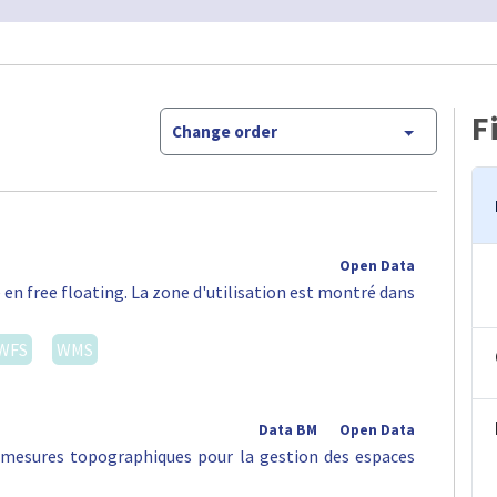
dents 2022
Data BM
Open Data
) ont été identifiées sur la base de la localisation des
orts survenus en 2020-2021. Un algorithme de …
WFS
WMS
 d'électricité
Data BM
Open Data
WFS
WMS
Open Data
oyen de réponse opérationnel aux défis auxquels la
ns les 20 ans à venir : celui …
WFS
WMS