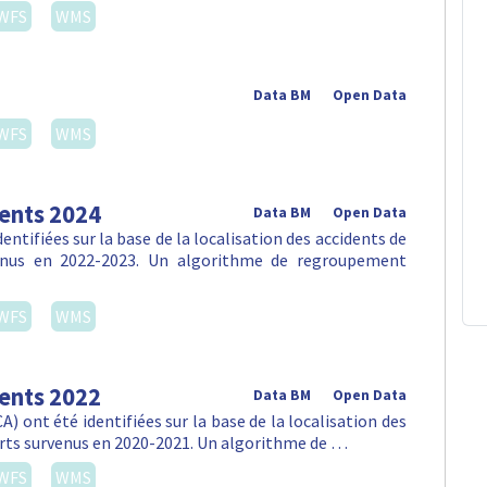
Data BM
Open Data
xelles-Capitale est réparti en voiries régionales
urants) et communales (généralement les voiries à
WFS
WMS
Data BM
Open Data
routes qui sont destinnés pour le traffic non motorisé.
rs sont les utilisateurs le plus important.
WFS
WMS
Open Data
st à votre disposition sur toute la Région de Bruxelles-
vous permet de retirer ou de déposer un vélo …
WFS
WMS