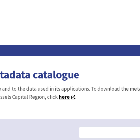
WFS
WMS
Data BM
Open Data
s mesures topographiques pour la gestion des espaces
WFS
WMS
Data BM
Open Data
WFS
WMS
dents 2024
Data BM
Open Data
ntifiées sur la base de la localisation des accidents de
venus en 2022-2023. Un algorithme de regroupement
WFS
WMS