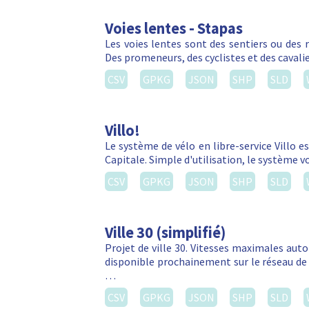
Trottoir
Les trottoirs sont la partie commune de d
couche Side Walks.
CSV
GPKG
JSON
SHP
SLD
Territoire LEZ
Tout le territoire de la Région de Bruxelle
communes. Le Ring et certaines voiries per
CSV
GPKG
JSON
SHP
SLD