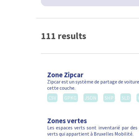
Zones à concentration d'acci
Les zones à concentration d'accidents (ZACA
accidents de la route avec blessés et/ou m
CSV
GPKG
JSON
SHP
SLD
Zone de luminaire par armoire
CSV
GPKG
JSON
SHP
SLD
Zone Canal
Le Plan Canal a été imaginé comme un m
Région bruxelloise est et sera confrontée da
CSV
GPKG
JSON
SHP
SLD