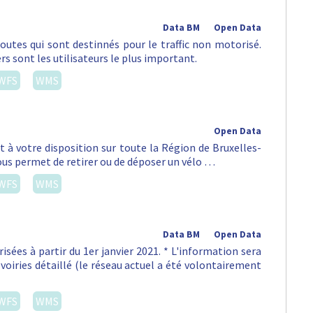
Open Data
eux couches de Urbis ADM, couche Street Sections et la
WFS
WMS
Data BM
Open Data
s-Capitale est concerné par la LEZ, c'est-à-dire les 19
mettant d'accéder aux parkings de transit ne sont …
WFS
WMS
1
2
3