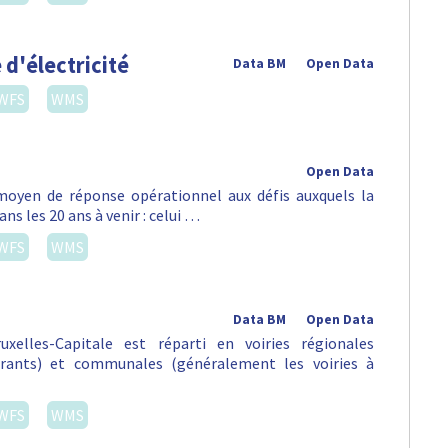
Data BM
Open Data
isées à partir du 1er janvier 2021. * L'information sera
voiries détaillé (le réseau actuel a été volontairement
WFS
WMS
Data BM
Open Data
WFS
WMS
Data BM
Open Data
tunnels de la Région de Bruxelles Capitale. Les tunnels
es tunnels pour les piétonniers sont compris dans cette
WFS
WMS