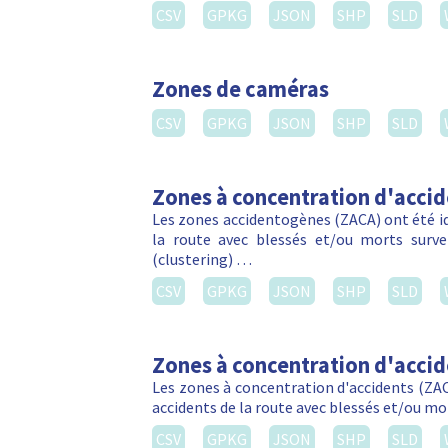
Voiries régionales
Le réseau routier de la Région de Bru
(généralement les axes les plus struct
caractère local). A peu près …
CSV
GPKG
JSON
SHP
SLD
Voies lentes - Stapas
Les voies lentes sont des sentiers ou des 
Des promeneurs, des cyclistes et des cavalie
CSV
GPKG
JSON
SHP
SLD
Villo!
Le système de vélo en libre-service Villo e
Capitale. Simple d'utilisation, le système 
CSV
GPKG
JSON
SHP
SLD