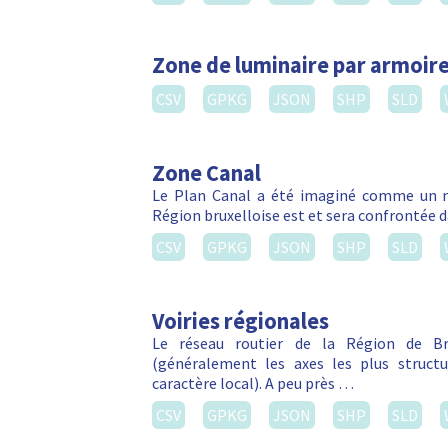
Ville 30 (simplifié)
Projet de ville 30. Vitesses maximales autor
disponible prochainement sur le réseau de 
…
CSV
GPKG
JSON
SHP
SLD
Ville 30
CSV
GPKG
JSON
SHP
SLD
Tunnels
Cette couche contient les limitations des 
pour la circulation automobile, ainsi que l
…
CSV
GPKG
JSON
SHP
SLD