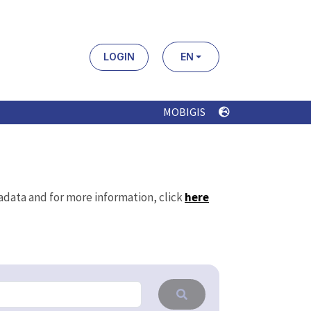
Organisation
Formats
API (18)
CSV (114)
GPKG (114)
JSON (114)
SHP (114)
SLD (127)
WFS (111)
WMS (111)