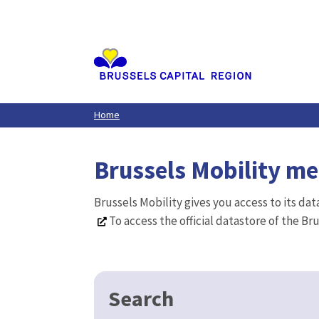
CSV
GPKG
JSON
SHP
SLD
Zones vertes
Les espaces verts sont inventarié par de
verts qui appartient à Bruxelles Mobilité.
CSV
GPKG
JSON
SHP
SLD
Zones de caméras
CSV
GPKG
JSON
SHP
SLD
Zones à concentration d'acci
Les zones accidentogènes (ZACA) ont été ide
la route avec blessés et/ou morts sur
(clustering) …
CSV
GPKG
JSON
SHP
SLD