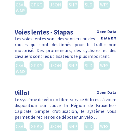
CSV
GPKG
JSON
SHP
SLD
WFS
WMS
Voies lentes - Stapas
Open Data
Les voies lentes sont des sentiers ou des
Data BM
routes qui sont destinnés pour le traffic non
motorisé. Des promeneurs, des cyclistes et des
cavaliers sont les utilisateurs le plus important.
CSV
GPKG
JSON
SHP
SLD
WFS
WMS
Villo!
Open Data
Le système de vélo en libre-service Villo est à votre
disposition sur toute la Région de Bruxelles-
Capitale. Simple d'utilisation, le système vous
permet de retirer ou de déposer un vélo …
CSV
GPKG
JSON
SHP
SLD
WFS