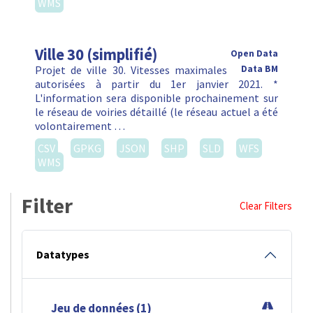
WMS
Ville 30 (simplifié)
Open Data
Projet de ville 30. Vitesses maximales
Data BM
autorisées à partir du 1er janvier 2021. *
L'information sera disponible prochainement sur
le réseau de voiries détaillé (le réseau actuel a été
volontairement …
CSV
GPKG
JSON
SHP
SLD
WFS
WMS
Filter
Clear Filters
Datatypes
Jeu de données (1)