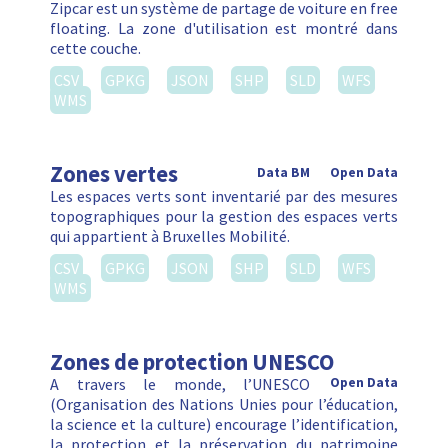
Zipcar est un système de partage de voiture en free
floating. La zone d'utilisation est montré dans
cette couche.
CSV
GPKG
JSON
SHP
SLD
WFS
WMS
Zones vertes
Data BM
Open Data
Les espaces verts sont inventarié par des mesures
topographiques pour la gestion des espaces verts
qui appartient à Bruxelles Mobilité.
CSV
GPKG
JSON
SHP
SLD
WFS
WMS
Zones de protection UNESCO
A travers le monde, l’UNESCO
Open Data
(Organisation des Nations Unies pour l’éducation,
la science et la culture) encourage l’identification,
la protection et la préservation du patrimoine