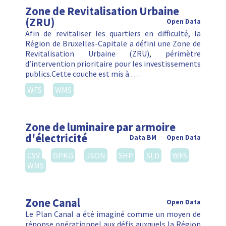
Zone de Revitalisation Urbaine
(ZRU)
Open Data
Afin de revitaliser les quartiers en difficulté, la
Région de Bruxelles-Capitale a défini une Zone de
Revitalisation Urbaine (ZRU), périmètre
d’intervention prioritaire pour les investissements
publics.Cette couche est mis à …
WFS
WMS
Zone de luminaire par armoire
d'électricité
Data BM
Open Data
CSV
GPKG
JSON
SHP
SLD
WFS
WMS
Zone Canal
Open Data
Le Plan Canal a été imaginé comme un moyen de
réponse opérationnel aux défis auxquels la Région