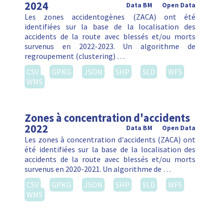
2024
Data BM
Open Data
Les zones accidentogènes (ZACA) ont été
identifiées sur la base de la localisation des
accidents de la route avec blessés et/ou morts
survenus en 2022-2023. Un algorithme de
regroupement (clustering) …
CSV
GPKG
JSON
SHP
SLD
WFS
WMS
Zones à concentration d'accidents
2022
Data BM
Open Data
Les zones à concentration d'accidents (ZACA) ont
été identifiées sur la base de la localisation des
accidents de la route avec blessés et/ou morts
survenus en 2020-2021. Un algorithme de …
CSV
GPKG
JSON
SHP
SLD
WFS
WMS