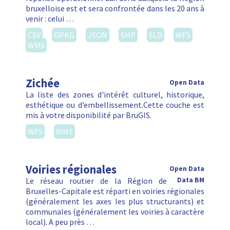
bruxelloise est et sera confrontée dans les 20 ans à
venir : celui …
CSV
GPKG
JSON
SHP
SLD
WFS
WMS
Zichée
Open Data
La liste des zones d'intérêt culturel, historique,
esthétique ou d’embellissement.Cette couche est
mis à votre disponibilité par BruGIS.
WFS
WMS
Voiries régionales
Open Data
Le réseau routier de la Région de
Data BM
Bruxelles-Capitale est réparti en voiries régionales
(généralement les axes les plus structurants) et
communales (généralement les voiries à caractère
local). A peu près …