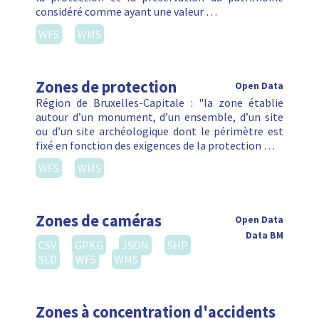
considéré comme ayant une valeur …
WFS
WMS
Zones de protection
Open Data
Région de Bruxelles-Capitale : "la zone établie
autour d’un monument, d’un ensemble, d’un site
ou d’un site archéologique dont le périmètre est
fixé en fonction des exigences de la protection …
WFS
WMS
Zones de caméras
Open Data
Data BM
CSV
GPKG
JSON
SHP
SLD
WFS
WMS
Zones à concentration d'accidents