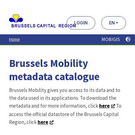
Aller
au
contenu
principal
LOGIN
EN
MOBIGIS
Home
Brussels Mobility
metadata catalogue
Brussels Mobility gives you access to its data and to
the data used in its applications. To download the
metadata and for more information, click
here
To
access the official datastore of the Brussels Capital
Region, click
here
.