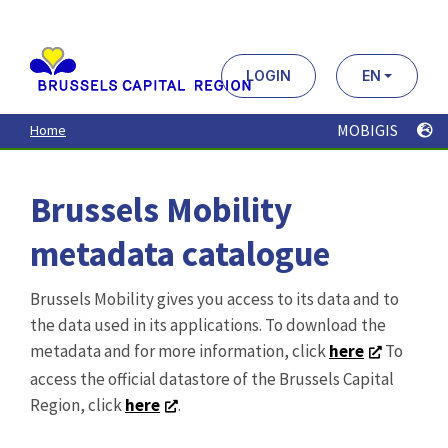
Aller
au
contenu
principal
LOGIN
EN
MOBIGIS
Home
Brussels Mobility
metadata catalogue
Brussels Mobility gives you access to its data and to
the data used in its applications. To download the
metadata and for more information, click
here
To
access the official datastore of the Brussels Capital
Region, click
here
.