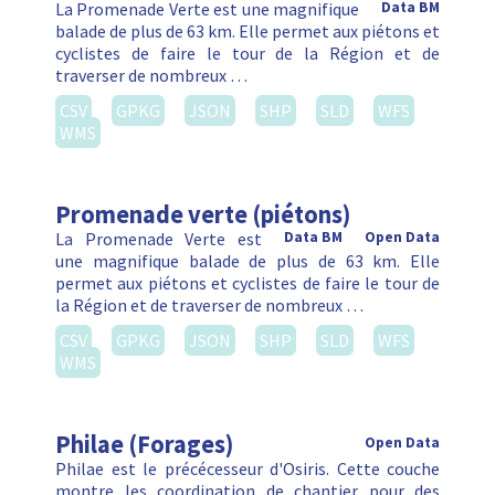
La Promenade Verte est une magnifique
Data BM
balade de plus de 63 km. Elle permet aux piétons et
cyclistes de faire le tour de la Région et de
traverser de nombreux …
CSV
GPKG
JSON
SHP
SLD
WFS
WMS
Promenade verte (piétons)
La Promenade Verte est
Data BM
Open Data
une magnifique balade de plus de 63 km. Elle
permet aux piétons et cyclistes de faire le tour de
la Région et de traverser de nombreux …
CSV
GPKG
JSON
SHP
SLD
WFS
WMS
Philae (Forages)
Open Data
Philae est le précécesseur d'Osiris. Cette couche
montre les coordination de chantier pour des