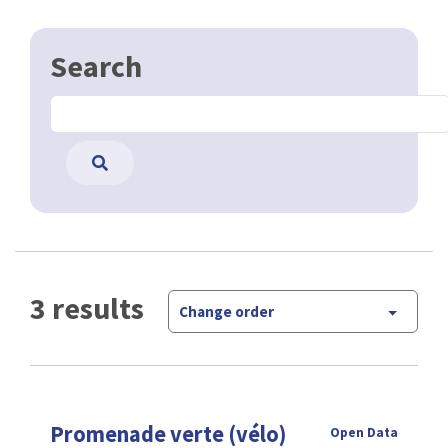
Search
3 results
Change order
Promenade verte (vélo)
Open Data