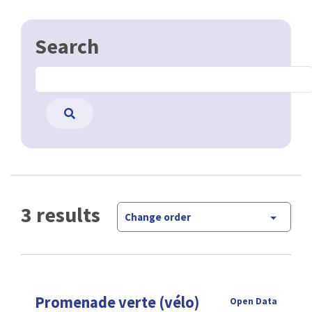
Search
3 results
Change order
Promenade verte (vélo)
Open Data