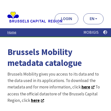
Aller
au
contenu
principal
LOGIN
EN
MOBIGIS
Home
Brussels Mobility
metadata catalogue
Brussels Mobility gives you access to its data and to
the data used in its applications. To download the
metadata and for more information, click
here
To
access the official datastore of the Brussels Capital
Region, click
here
.