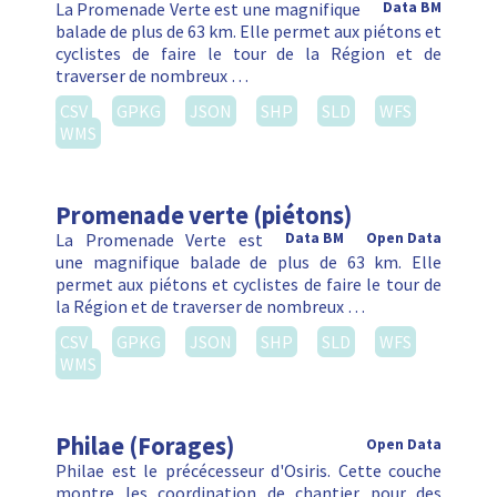
La Promenade Verte est une magnifique
Data BM
balade de plus de 63 km. Elle permet aux piétons et
cyclistes de faire le tour de la Région et de
traverser de nombreux …
CSV
GPKG
JSON
SHP
SLD
WFS
WMS
Promenade verte (piétons)
La Promenade Verte est
Data BM
Open Data
une magnifique balade de plus de 63 km. Elle
permet aux piétons et cyclistes de faire le tour de
la Région et de traverser de nombreux …
CSV
GPKG
JSON
SHP
SLD
WFS
WMS
Philae (Forages)
Open Data
Philae est le précécesseur d'Osiris. Cette couche
montre les coordination de chantier pour des