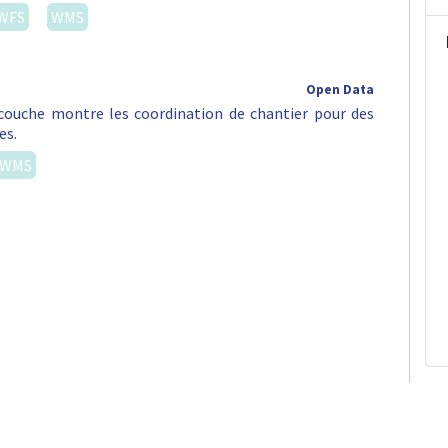
WFS
WMS
Open Data
e couche montre les coordination de chantier pour des
es.
WMS