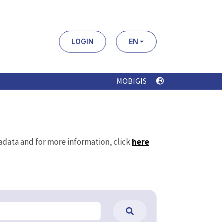
LOGIN
EN
MOBIGIS
tadata and for more information, click
here