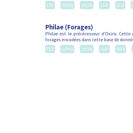
CSV
GPKG
JSON
SHP
SLD
Philae (Forages)
Philae est le précécesseur d'Osiris. Cett
forages encodées dans cette base de donné
CSV
GPKG
JSON
SHP
WFS