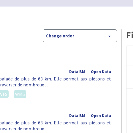
F
Change order
Data BM
Open Data
alade de plus de 63 km. Elle permet aux piétons et
e traverser de nombreux …
WFS
WMS
Data BM
Open Data
alade de plus de 63 km. Elle permet aux piétons et
e traverser de nombreux …