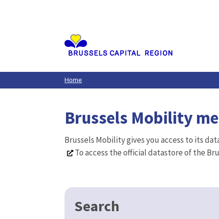
Aller
au
contenu
principal
Home
Brussels Mobility m
Brussels Mobility gives you access to its da
To access the official datastore of the Br
Search