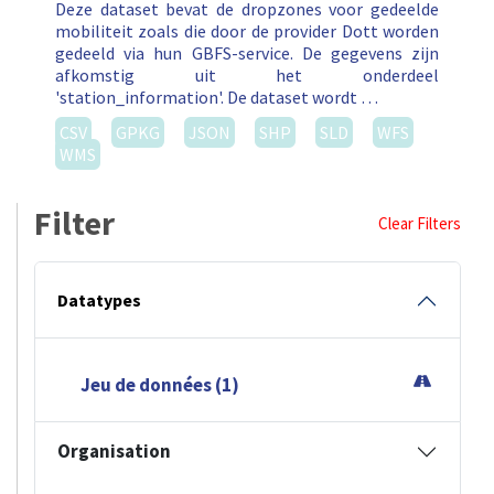
Deze dataset bevat de dropzones voor gedeelde
mobiliteit zoals die door de provider Dott worden
gedeeld via hun GBFS-service. De gegevens zijn
afkomstig uit het onderdeel
'station_information'. De dataset wordt …
CSV
GPKG
JSON
SHP
SLD
WFS
WMS
Filter
Clear Filters
Datatypes
Jeu de données (1)
Organisation