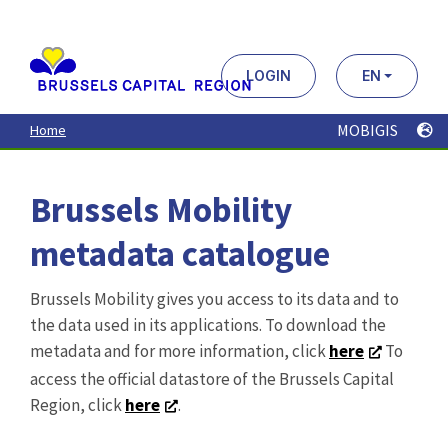
Aller
au
contenu
principal
LOGIN
EN
MOBIGIS
Home
Brussels Mobility
metadata catalogue
Brussels Mobility gives you access to its data and to
the data used in its applications. To download the
metadata and for more information, click
here
To
access the official datastore of the Brussels Capital
Region, click
here
.