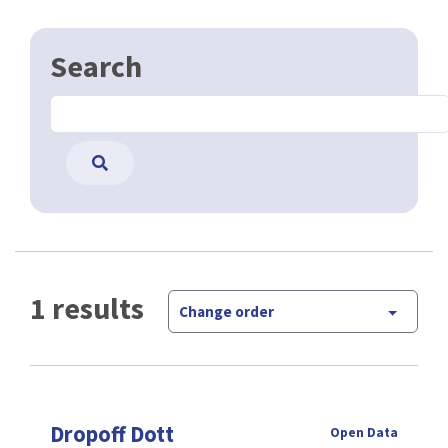
Search
1 results
Change order
Dropoff Dott
Open Data