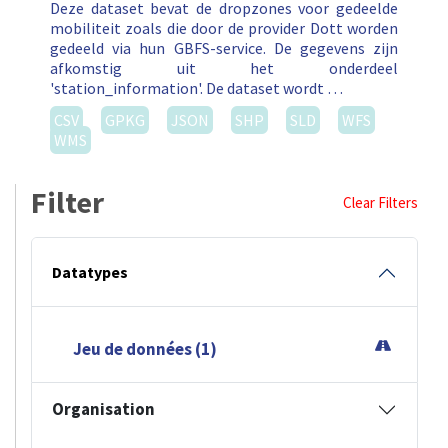
Deze dataset bevat de dropzones voor gedeelde
mobiliteit zoals die door de provider Dott worden
gedeeld via hun GBFS-service. De gegevens zijn
afkomstig uit het onderdeel
'station_information'. De dataset wordt …
CSV
GPKG
JSON
SHP
SLD
WFS
WMS
Filter
Clear Filters
Datatypes
Jeu de données (1)
Organisation