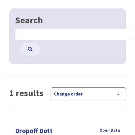
Search
1 results
Change order
Dropoff Dott
Open Data