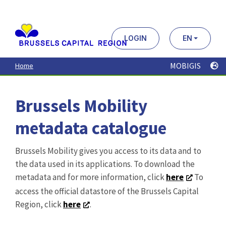
Aller
au
contenu
principal
LOGIN
EN
MOBIGIS
Home
Brussels Mobility
metadata catalogue
Brussels Mobility gives you access to its data and to
the data used in its applications. To download the
metadata and for more information, click
here
To
access the official datastore of the Brussels Capital
Region, click
here
.